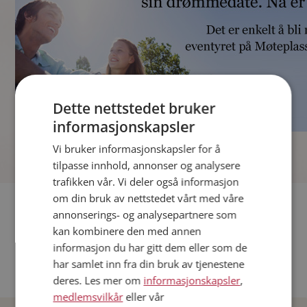
Dette nettstedet bruker
informasjonskapsler
]
Vi bruker informasjonskapsler for å
tilpasse innhold, annonser og analysere
trafikken vår. Vi deler også informasjon
om din bruk av nettstedet vårt med våre
Fler single
annonserings- og analysepartnere som
kan kombinere den med annen
Andre single fra Oslo
informasjon du har gitt dem eller som de
Date menn i Norge
har samlet inn fra din bruk av tjenestene
Date kvinner i Norge
deres. Les mer om
informasjonskapsler
,
medlemsvilkår
eller vår