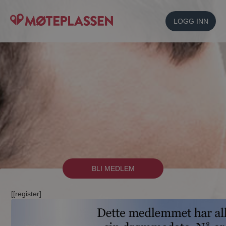
LOGG INN
BLI MEDLEM
[[register]