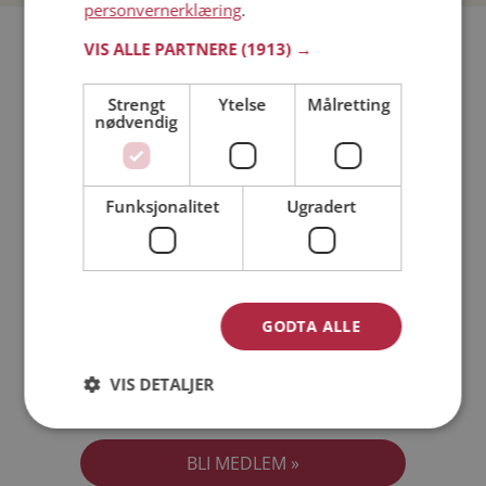
personvernerklæring
.
Bli medlem gratis!
VIS ALLE PARTNERE
(1913) →
Strengt
Ytelse
Målretting
Jeg er en:
Mann
Kvinne
nødvendig
Min alder:
Funksjonalitet
Ugradert
GODTA ALLE
VIS DETALJER
Jeg aksepterer
Medlemsvilkårene
Jeg aksepterer
Personvernreglene