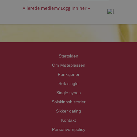
Allerede medlem? Logg inn her »
prot
prot
Priva
Priva
Startsiden
Om Møteplassen
Funksjoner
Søk single
Single synes
Solskinnshistorier
Sikker dating
Kontakt
Personvernpolicy