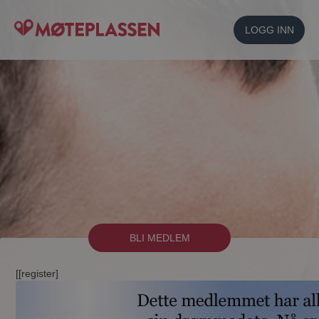
LOGG INN
BLI MEDLEM
[[register]