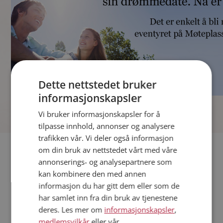
Dette nettstedet bruker
informasjonskapsler
]
Vi bruker informasjonskapsler for å
tilpasse innhold, annonser og analysere
trafikken vår. Vi deler også informasjon
Fler single
om din bruk av nettstedet vårt med våre
annonserings- og analysepartnere som
kan kombinere den med annen
Andre single fra Ålesund
informasjon du har gitt dem eller som de
Kvinner fra Ålesund
har samlet inn fra din bruk av tjenestene
Date kvinner i Norge
deres. Les mer om
informasjonskapsler
,
Date menn i Norge
medlemsvilkår
eller vår