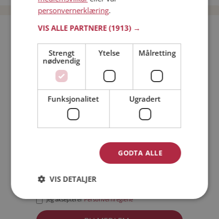
personvernerklæring
.
VIS ALLE PARTNERE
(1913) →
Bli medlem gratis!
Strengt
Ytelse
Målretting
nødvendig
Jeg er en:
Mann
Kvinne
Min alder:
Funksjonalitet
Ugradert
GODTA ALLE
VIS DETALJER
Jeg aksepterer
Medlemsvilkårene
Jeg aksepterer
Personvernreglene