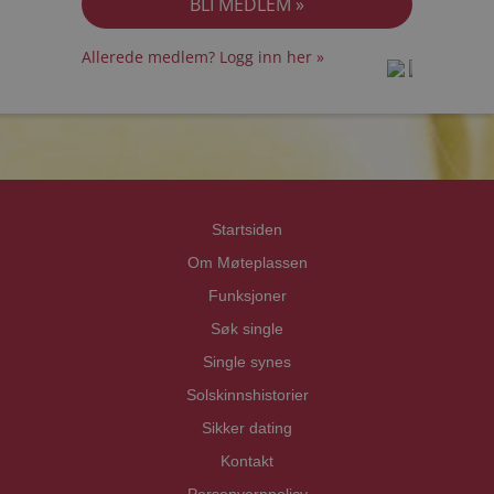
Allerede medlem? Logg inn her »
prot
prot
Priva
Priva
Startsiden
Om Møteplassen
Funksjoner
Søk single
Single synes
Solskinnshistorier
Sikker dating
Kontakt