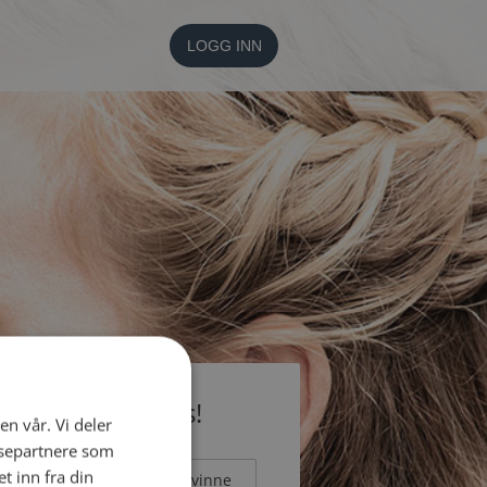
LOGG INN
li medlem gratis!
en vår. Vi deler
ysepartnere som
 inn fra din
Mann
Kvinne