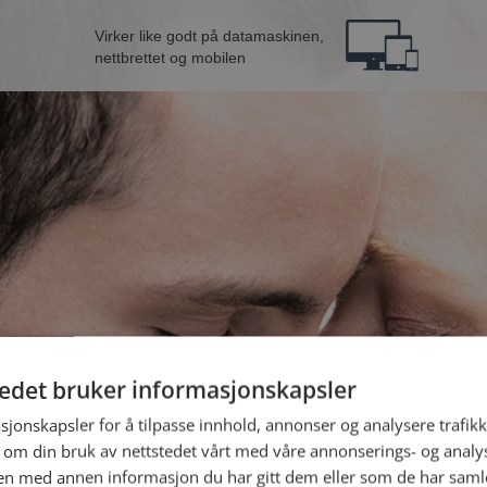
Virker like godt på datamaskinen,
nettbrettet og mobilen
tedet bruker informasjonskapsler
nne fra Indre Østfold
B
sjonskapsler for å tilpasse innhold, annonser og analysere trafikk
 om din bruk av nettstedet vårt med våre annonserings- og anal
n med annen informasjon du har gitt dem eller som de har samlet
Jeg er en: