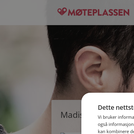
Dette netts
Madison, single kvi
Vi bruker informa
også informasjon
kan kombinere de