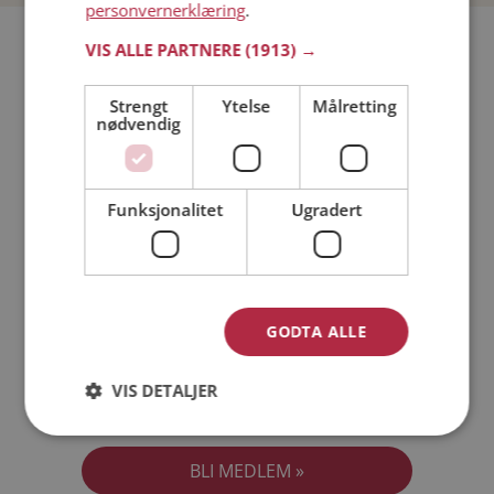
personvernerklæring
.
Bli medlem gratis!
VIS ALLE PARTNERE
(1913) →
Strengt
Ytelse
Målretting
Jeg er en:
Mann
Kvinne
nødvendig
Min alder:
Funksjonalitet
Ugradert
GODTA ALLE
VIS DETALJER
Jeg aksepterer
Medlemsvilkårene
Jeg aksepterer
Personvernreglene