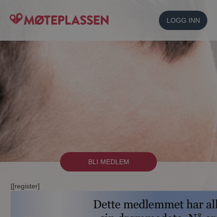
LOGG INN
BLI MEDLEM
[[register]