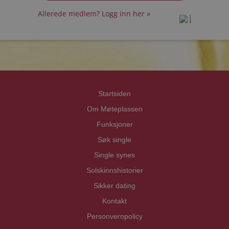
Allerede medlem? Logg inn her »
prot
prot
Priva
Priva
Startsiden
Om Møteplassen
Funksjoner
Søk single
Single synes
Solskinnshistorier
Sikker dating
Kontakt
Personvernpolicy