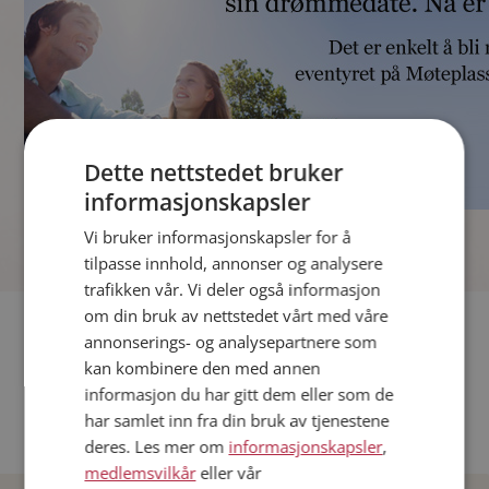
Dette nettstedet bruker
informasjonskapsler
]
Vi bruker informasjonskapsler for å
tilpasse innhold, annonser og analysere
trafikken vår. Vi deler også informasjon
om din bruk av nettstedet vårt med våre
Fler single
annonserings- og analysepartnere som
kan kombinere den med annen
Andre single fra Oslo
informasjon du har gitt dem eller som de
Date menn i Norge
har samlet inn fra din bruk av tjenestene
Date kvinner i Norge
deres. Les mer om
informasjonskapsler
,
medlemsvilkår
eller vår