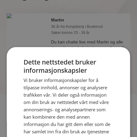
Martin
36 år fra Kongsberg i Buskerud
Søker kvinne 25 - 39 år
Du kan chatte live med Martin og alle
de andre single hvis du er medlem på
Møteplassen. Det er raskt og enkelt å
Dette nettstedet bruker
bli medlem.
informasjonskapsler
Vi bruker informasjonskapsler for å
tilpasse innhold, annonser og analysere
trafikken vår. Vi deler også informasjon
om din bruk av nettstedet vårt med våre
Fler single
annonserings- og analysepartnere som
kan kombinere den med annen
Flere singlemenn fra Kongsberg
:
Ruslanas
,
Egil Henning
,
informasjon du har gitt dem eller som de
Joakim
har samlet inn fra din bruk av tjenestene
Kvinner fra Kongsberg