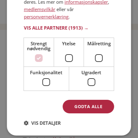
deres. Les mer om
informasjonskapsler
,
Date kvinner i Norge
medlemsvilkår
eller vår
Date menn i Norge
personvernerklæring
.
VIS ALLE PARTNERE
(1913) →
Bli medlem gratis!
Strengt
Ytelse
Målretting
nødvendig
Jeg er en:
Mann
Kvinne
Funksjonalitet
Ugradert
Min alder:
GODTA ALLE
VIS DETALJER