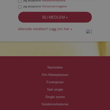
Jeg aksepterer
Medlemsvilkårene
Jeg aksepterer
Personvernreglene
Allerede medlem? Logg inn her »
prot
prot
Priva
Priva
Startsiden
Om Møteplassen
Funksjoner
Søk single
Single synes
Solskinnshistorier