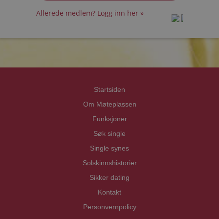
Allerede medlem? Logg inn her »
prot
prot
Priva
Priva
Startsiden
Om Møteplassen
Funksjoner
Søk single
Single synes
Solskinnshistorier
Sikker dating
Kontakt
Personvernpolicy