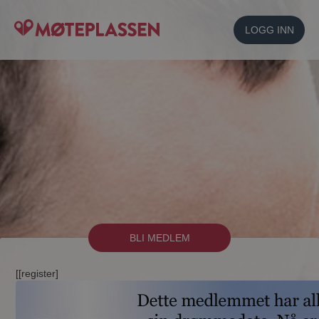
LOGG INN
BLI MEDLEM
[[register]