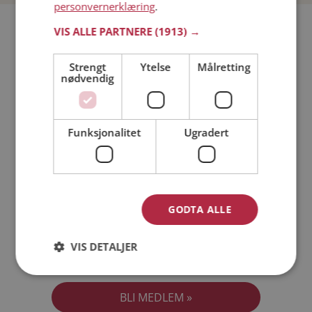
personvernerklæring
.
Bli medlem gratis!
VIS ALLE PARTNERE
(1913) →
Strengt
Ytelse
Målretting
Jeg er en:
Mann
Kvinne
nødvendig
Min alder:
Funksjonalitet
Ugradert
GODTA ALLE
VIS DETALJER
Jeg aksepterer
Medlemsvilkårene
Jeg aksepterer
Personvernreglene