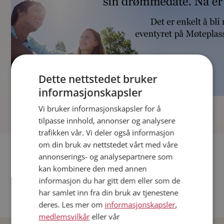
Dette nettstedet bruker
informasjonskapsler
]
Vi bruker informasjonskapsler for å
tilpasse innhold, annonser og analysere
trafikken vår. Vi deler også informasjon
om din bruk av nettstedet vårt med våre
Fler single
annonserings- og analysepartnere som
kan kombinere den med annen
Andre single fra Oslo
informasjon du har gitt dem eller som de
Date menn i Norge
har samlet inn fra din bruk av tjenestene
Date kvinner i Norge
deres. Les mer om
informasjonskapsler
,
medlemsvilkår
eller vår