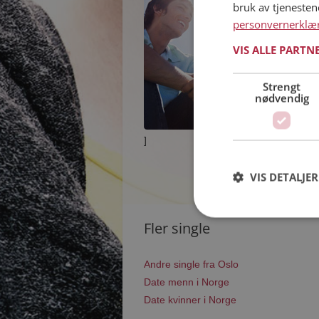
bruk av tjeneste
personvernerklæ
VIS ALLE PARTN
Strengt
nødvendig
]
VIS DETALJER
Fler single
Andre single fra Oslo
Date menn i Norge
Date kvinner i Norge