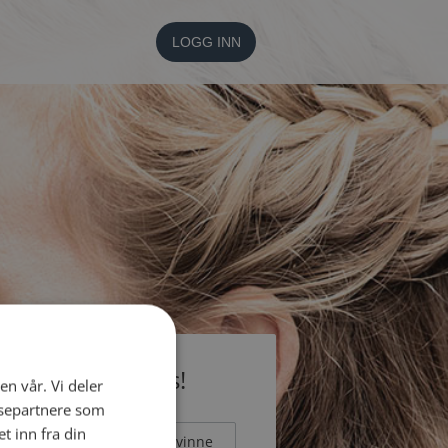
LOGG INN
li medlem gratis!
en vår. Vi deler
ysepartnere som
 inn fra din
Mann
Kvinne