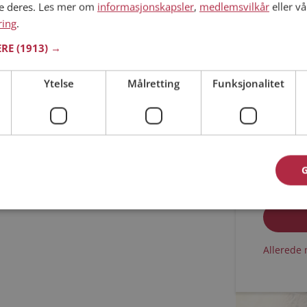
ne deres. Les mer om
informasjonskapsler
,
medlemsvilkår
eller vå
ring
.
Min alder
ERE
(1913) →
Ytelse
Målretting
Funksjonalitet
Jeg aks
Jeg aks
Allerede 