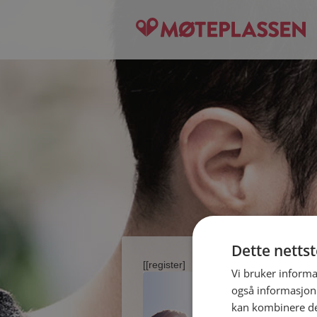
Dette netts
[[register]
Vi bruker informa
også informasjon
kan kombinere de