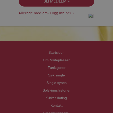
Allerede medlem? Logg inn her »
prot
prot
Priva
Priva
Startsiden
Om Møteplassen
Funksjoner
Søk single
Single synes
Solskinnshistorier
Sikker dating
Kontakt