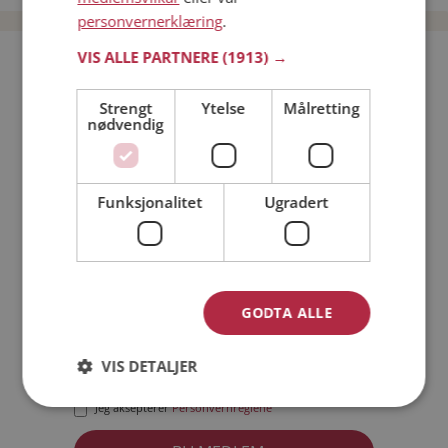
personvernerklæring
.
VIS ALLE PARTNERE
(1913) →
Bli medlem gratis!
Strengt
Ytelse
Målretting
nødvendig
Jeg er en:
Mann
Kvinne
Min alder:
Funksjonalitet
Ugradert
GODTA ALLE
VIS DETALJER
Jeg aksepterer
Medlemsvilkårene
Jeg aksepterer
Personvernreglene