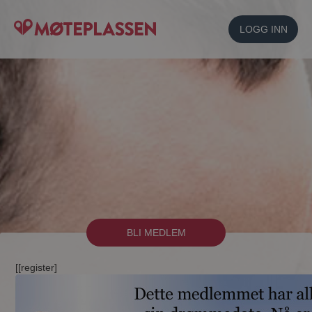
LOGG INN
BLI MEDLEM
[[register]