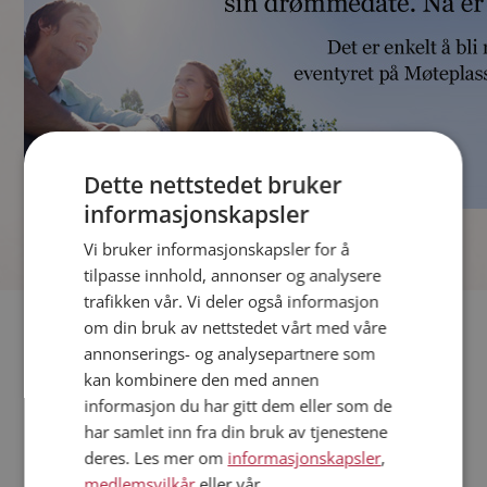
Dette nettstedet bruker
informasjonskapsler
]
Vi bruker informasjonskapsler for å
tilpasse innhold, annonser og analysere
trafikken vår. Vi deler også informasjon
Fler single
om din bruk av nettstedet vårt med våre
annonserings- og analysepartnere som
kan kombinere den med annen
Andre single fra Kvinnherad
informasjon du har gitt dem eller som de
Menn fra Kvinnherad
har samlet inn fra din bruk av tjenestene
Date kvinner i Norge
deres. Les mer om
informasjonskapsler
,
Date menn i Norge
medlemsvilkår
eller vår