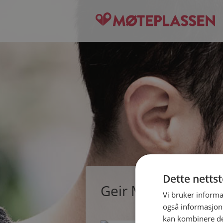
Dette netts
Geir M, single man
Vi bruker informa
også informasjon
kan kombinere de