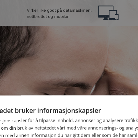
Virker like godt på datamaskinen,
nettbrettet og mobilen
tedet bruker informasjonskapsler
n fra Strand
B
sjonskapsler for å tilpasse innhold, annonser og analysere trafikk
 om din bruk av nettstedet vårt med våre annonserings- og anal
n med annen informasjon du har gitt dem eller som de har samlet
Jeg er en: