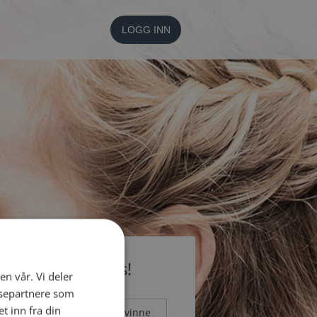
LOGG INN
li medlem gratis!
en vår. Vi deler
ysepartnere som
 inn fra din
Mann
Kvinne