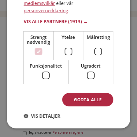
Date menn i Norge
medlemsvilkår
eller vår
personvernerklæring
.
VIS ALLE PARTNERE
(1913) →
Bli medlem gratis!
Strengt
Ytelse
Målretting
nødvendig
Jeg er en:
Mann
Kvinne
Min alder:
Funksjonalitet
Ugradert
GODTA ALLE
VIS DETALJER
Jeg aksepterer
Medlemsvilkårene
Jeg aksepterer
Personvernreglene