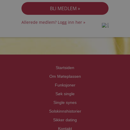
Allerede medlem? Logg inn her »
prot
prot
Priva
Priva
Startsiden
Om Møteplassen
Funksjoner
Søk single
Single synes
Solskinnshistorier
Sikker dating
Kontakt