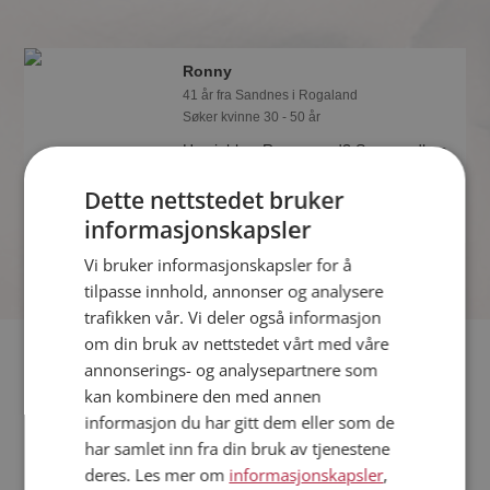
Ronny
41 år fra Sandnes i Rogaland
Søker kvinne 30 - 50 år
Hva jobber Ronny med? Som medlem
på Møteplassen får du vite alle mulige
Dette nettstedet bruker
detaljer om de single.
informasjonskapsler
Vi bruker informasjonskapsler for å
tilpasse innhold, annonser og analysere
trafikken vår. Vi deler også informasjon
om din bruk av nettstedet vårt med våre
Fler single
annonserings- og analysepartnere som
kan kombinere den med annen
Flere singlemenn fra Sandnes
:
Jon Erik
,
James
,
Steffen
informasjon du har gitt dem eller som de
Kvinner fra Sandnes
har samlet inn fra din bruk av tjenestene
Date kvinner i Norge
deres. Les mer om
informasjonskapsler
,