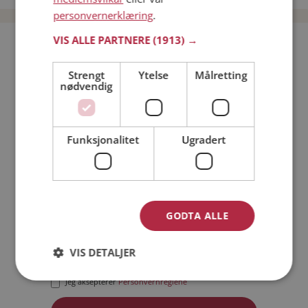
personvernerklæring
.
VIS ALLE PARTNERE
(1913) →
Bli medlem gratis!
Strengt
Ytelse
Målretting
nødvendig
Jeg er en:
Mann
Kvinne
Min alder:
Funksjonalitet
Ugradert
GODTA ALLE
VIS DETALJER
Jeg aksepterer
Medlemsvilkårene
Jeg aksepterer
Personvernreglene