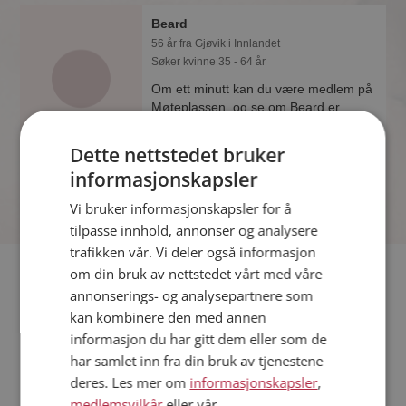
Beard
56 år fra Gjøvik i Innlandet
Søker kvinne 35 - 64 år
Om ett minutt kan du være medlem på
Møteplassen, og se om Beard er
drømmende eller praktisk! Det er
lettere å finne kjærligheten på nettet!
Dette nettstedet bruker
informasjonskapsler
Vi bruker informasjonskapsler for å
tilpasse innhold, annonser og analysere
trafikken vår. Vi deler også informasjon
Fler single
om din bruk av nettstedet vårt med våre
annonserings- og analysepartnere som
kan kombinere den med annen
Flere singlemenn fra Gjøvik
:
Hei
,
Harald
,
Tor
informasjon du har gitt dem eller som de
Kvinner fra Gjøvik
har samlet inn fra din bruk av tjenestene
Date kvinner i Norge
deres. Les mer om
informasjonskapsler
,
Date menn i Norge
medlemsvilkår
eller vår