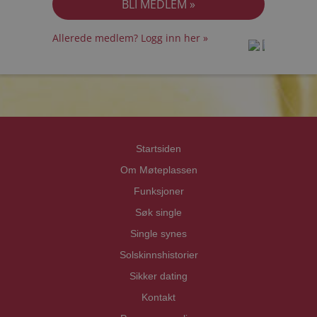
Allerede medlem? Logg inn her »
prot
prot
Priva
Priva
Startsiden
Om Møteplassen
Funksjoner
Søk single
Single synes
Solskinnshistorier
Sikker dating
Kontakt