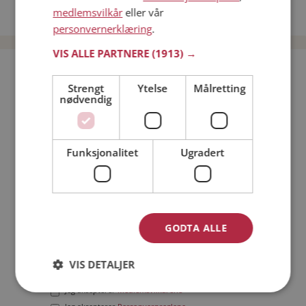
medlemsvilkår
eller vår
Date menn i Norge
personvernerklæring
.
VIS ALLE PARTNERE
(1913) →
Bli medlem gratis!
Strengt
Ytelse
Målretting
nødvendig
Jeg er en:
Mann
Kvinne
Min alder:
Funksjonalitet
Ugradert
GODTA ALLE
VIS DETALJER
Jeg aksepterer
Medlemsvilkårene