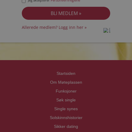
Jeg aksepterer
Personvernreglene
Allerede medlem? Logg inn her »
prot
prot
Priva
Priva
Startsiden
Om Møteplassen
Funksjoner
Søk single
Single synes
Solskinnshistorier
Sikker dating