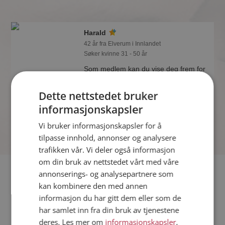
Harald
42 år fra Elverum i Innlandet
Søker kvinne 31 - 50 år
Som medlem kan du vise deg frem for
Harald og tusener av andre single på
Møteplassen! Ta sjansen og se hvem
Dette nettstedet bruker
som synes du er interessant.
informasjonskapsler
Vi bruker informasjonskapsler for å
tilpasse innhold, annonser og analysere
trafikken vår. Vi deler også informasjon
om din bruk av nettstedet vårt med våre
Fler single
annonserings- og analysepartnere som
kan kombinere den med annen
informasjon du har gitt dem eller som de
Flere singlemenn fra Elverum
:
Tor
,
Arne
,
Magne
har samlet inn fra din bruk av tjenestene
Kvinner fra Elverum
deres. Les mer om
informasjonskapsler
,
Date kvinner i Norge