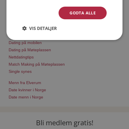
GODTA ALLE
Trinn 1 - Bli medlem og lag en presentasjon
Trinn 2 - Slik fungerer våre søkefunksjoner
VIS DETALJER
Trinn 3 - Tips til hvordan du tar kontakt
Sikker dating
Dating på mobilen
Dating på Møteplassen
Nettdatingtips
Match Making på Møteplassen
Single synes
Menn fra Elverum
Date kvinner i Norge
Date menn i Norge
Bli medlem gratis!