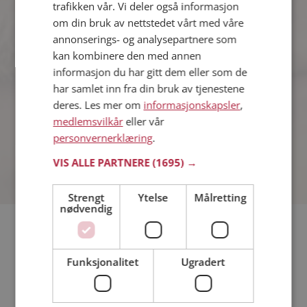
trafikken vår. Vi deler også informasjon
om din bruk av nettstedet vårt med våre
annonserings- og analysepartnere som
Idunn
37 år fra Elverum i Innlandet
kan kombinere den med annen
Søker mann 33 - 39 år
informasjon du har gitt dem eller som de
har samlet inn fra din bruk av tjenestene
Vil du vite om Idunn er den rette for
deg? Bli medlem og se hva Idunn liker
deres. Les mer om
informasjonskapsler
,
å gjøre om kvelden. Kanskje en
medlemsvilkår
eller vår
treningsentusiast som deg selv?
personvernerklæring
.
VIS ALLE PARTNERE
(1695) →
Strengt
Ytelse
Målretting
nødvendig
Hvis du søker dating i Elverum har du kommet til riktig sted.
På Møteplassen kan du bli medlem og søke blant tusenvis av
Funksjonalitet
Ugradert
datinginteresserte single i Elverum
Läs mer