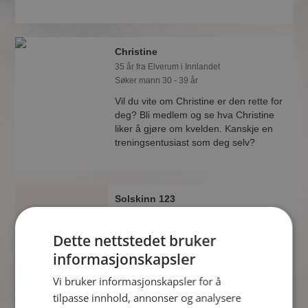
Christine
35 år fra Elverum i Innlandet
Søker mann 30 - 39 år
Vil du vite om Christine er den rette for
deg? Bli medlem og se hva Christine
liker å gjøre om kvelden. Kanskje en
treningsentusiast som deg selv?
Solskinn 123
45 år fra Elverum i Innlandet
Søker mann 34 - 54 år
Dette nettstedet bruker
Om ett minutt kan du være medlem på
informasjonskapsler
Møteplassen, og se om Solskinn 123
er drømmende eller praktisk! Det er
Vi bruker informasjonskapsler for å
lettere å finne kjærligheten på nettet!
tilpasse innhold, annonser og analysere