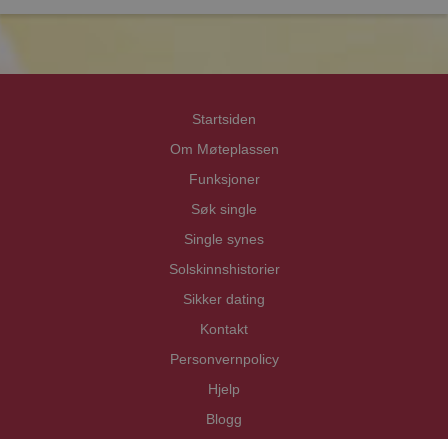
Priva
Priva
Startsiden
Om Møteplassen
Funksjoner
Søk single
Single synes
Solskinnshistorier
Sikker dating
Kontakt
Personvernpolicy
Hjelp
Blogg