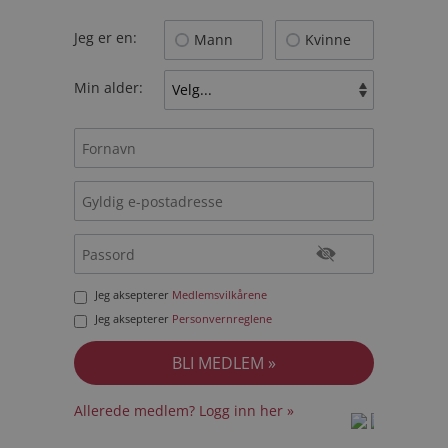
Jeg er en:
Mann
Kvinne
Min alder:
Jeg aksepterer
Medlemsvilkårene
Jeg aksepterer
Personvernreglene
Allerede medlem? Logg inn her »
prot
prot