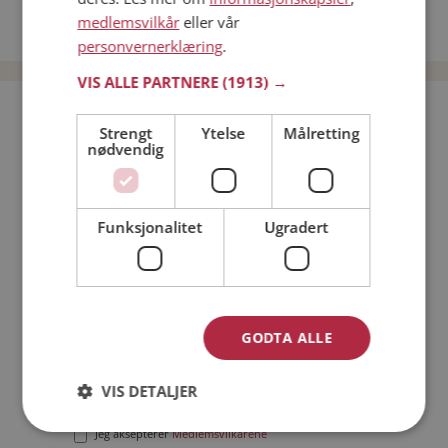
Date kvinner i Norge
medlemsvilkår
eller vår
Date menn i Norge
personvernerklæring
.
VIS ALLE PARTNERE
(1913) →
Bli medlem gratis!
Strengt
Ytelse
Målretting
nødvendig
Jeg er en:
Mann
Kvinne
Min alder:
Funksjonalitet
Ugradert
GODTA ALLE
VIS DETALJER
Jeg aksepterer
Medlemsvilkårene