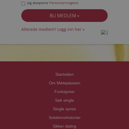
Jeg aksepterer
Personvernreglene
Allerede medlem? Logg inn her »
prot
prot
Priva
Priva
Startsiden
Om Møteplassen
Funksjoner
Søk single
Single synes
Solskinnshistorier
Sikker dating