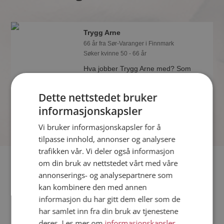
Trygg Arne
66 år fra Sør-Varanger i Finnmark
Søker kvinne 50 - 66 år
Hva jobber Trygg Arne med? Som
medlem på Møteplassen får du vite
alle mulige detaljer om de single.
Dette nettstedet bruker
informasjonskapsler
Vi bruker informasjonskapsler for å
tilpasse innhold, annonser og analysere
trafikken vår. Vi deler også informasjon
Fler single
om din bruk av nettstedet vårt med våre
annonserings- og analysepartnere som
kan kombinere den med annen
Flere singlemenn fra Sør-Varanger
:
Skrulle
,
Håkon
,
Rune
informasjon du har gitt dem eller som de
Sten
har samlet inn fra din bruk av tjenestene
Kvinner fra Sør-Varanger
deres. Les mer om
informasjonskapsler
,