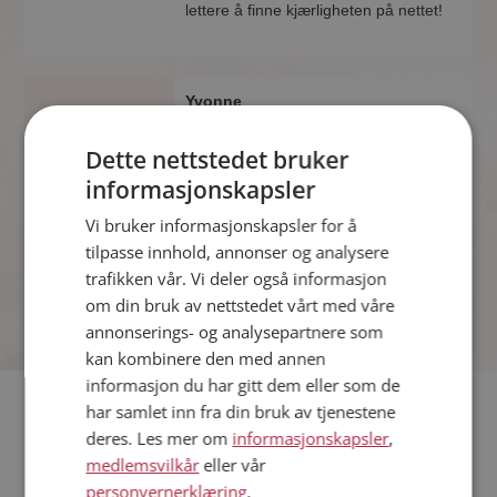
lettere å finne kjærligheten på nettet!
Yvonne
45 år fra Sør-Varanger i Finnmark
Søker mann 42 - 53 år
Dette nettstedet bruker
Liker du å reise? Det gjør kanskje
informasjonskapsler
Yvonne også. Bli medlem nå for å finne
Vi bruker informasjonskapsler for å
svaret og mengder av andre
spennende fakta.
tilpasse innhold, annonser og analysere
trafikken vår. Vi deler også informasjon
om din bruk av nettstedet vårt med våre
annonserings- og analysepartnere som
kan kombinere den med annen
informasjon du har gitt dem eller som de
har samlet inn fra din bruk av tjenestene
Hvis du søker dating i Sør-Varanger har du kommet til riktig
deres. Les mer om
informasjonskapsler
,
sted. På Møteplassen kan du bli medlem og søke blant
medlemsvilkår
eller vår
tusenvis av datinginteresserte single i Sør-Varanger
personvernerklæring
.