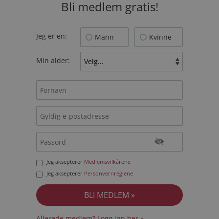
Bli medlem gratis!
Jeg er en:
Mann
Kvinne
Min alder:
Jeg aksepterer
Medlemsvilkårene
Jeg aksepterer
Personvernreglene
Allerede medlem? Logg inn her »