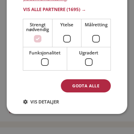
Läs mer
VIS ALLE PARTNERE
(1695) →
Strengt
Ytelse
Målretting
Trinn 1 - Bli medlem og lag en presentasjon
nødvendig
Trinn 2 - Slik fungerer våre søkefunksjoner
Trinn 3 - Tips til hvordan du tar kontakt
Sikker dating
Funksjonalitet
Ugradert
Dating på mobilen
Dating på Møteplassen
Nettdatingtips
Match Making på Møteplassen
Single synes
GODTA ALLE
Menn fra Sør-Varanger
VIS DETALJER
Date kvinner i Norge
Date menn i Norge