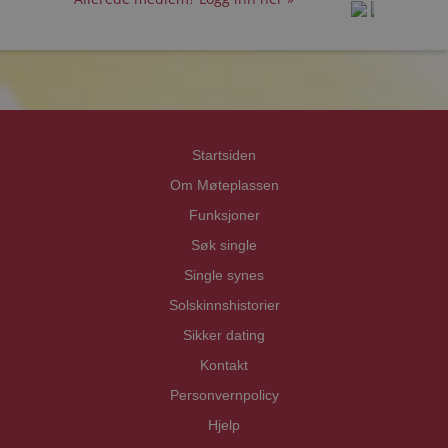
prot
prot
Priva
Priva
Startsiden
Om Møteplassen
Funksjoner
Søk single
Single synes
Solskinnshistorier
Sikker dating
Kontakt
Personvernpolicy
Hjelp