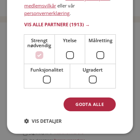
medlemsvilkår
eller vår
Date menn i Norge
personvernerklæring
.
VIS ALLE PARTNERE
(1913) →
Bli medlem gratis!
Strengt
Ytelse
Målretting
nødvendig
Jeg er en:
Mann
Kvinne
Min alder:
Funksjonalitet
Ugradert
GODTA ALLE
VIS DETALJER
Jeg aksepterer
Medlemsvilkårene