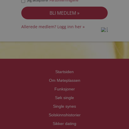
Jeg aksepterer
Personvernreglene
Allerede medlem? Logg inn her »
prot
prot
Priva
Priva
Startsiden
Om Møteplassen
Funksjoner
Søk single
Single synes
Solskinnshistorier
Sikker dating