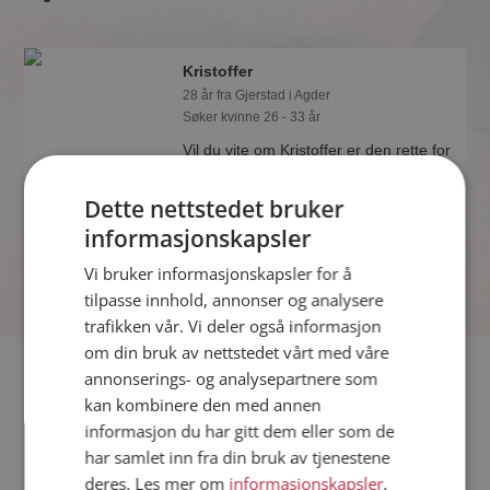
Kristoffer
28 år fra Gjerstad i Agder
Søker kvinne 26 - 33 år
Vil du vite om Kristoffer er den rette for
deg? Bli medlem og se hva Kristoffer
liker å gjøre om kvelden. Kanskje en
Dette nettstedet bruker
treningsentusiast som deg selv?
informasjonskapsler
Vi bruker informasjonskapsler for å
tilpasse innhold, annonser og analysere
trafikken vår. Vi deler også informasjon
om din bruk av nettstedet vårt med våre
Fler single
annonserings- og analysepartnere som
kan kombinere den med annen
informasjon du har gitt dem eller som de
Flere singlemenn fra Gjerstad
:
Helge
,
Jone
,
Jannss
har samlet inn fra din bruk av tjenestene
Kvinner fra Gjerstad
deres. Les mer om
informasjonskapsler
,
Date kvinner i Norge