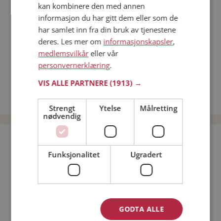
kan kombinere den med annen
Dating på mobilen
informasjon du har gitt dem eller som de
Dating på Møteplassen
har samlet inn fra din bruk av tjenestene
Nettdatingtips
deres. Les mer om
informasjonskapsler
,
Match Making på Møteplassen
medlemsvilkår
eller vår
Single synes
personvernerklæring
.
Menn fra Gjerstad
VIS ALLE PARTNERE
(1913) →
Date kvinner i Norge
Date menn i Norge
Strengt
Ytelse
Målretting
nødvendig
Bli medlem gratis!
Funksjonalitet
Ugradert
Jeg er en:
Mann
Kvinne
Min alder:
GODTA ALLE