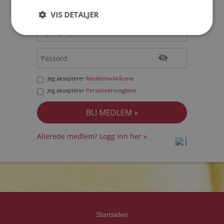
VIS DETALJER
Jeg aksepterer
Medlemsvilkårene
Jeg aksepterer
Personvernreglene
Allerede medlem? Logg inn her »
prot
prot
Priva
Priva
Startsiden