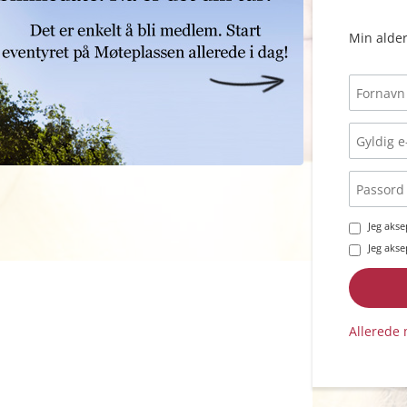
Min alder
Jeg aks
Jeg aks
Allerede 