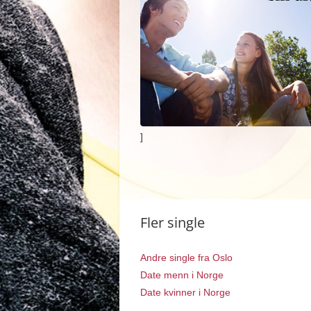
]
Fler single
Andre single fra Oslo
Date menn i Norge
Date kvinner i Norge