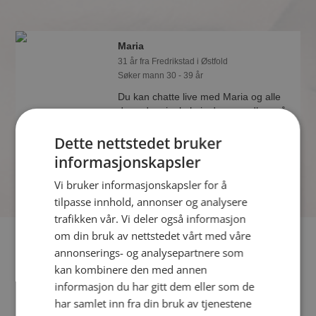
Maria
31 år fra Fredrikstad i Østfold
Søker mann 30 - 39 år
Du kan chatte live med Maria og alle
de andre single hvis du er medlem på
Møteplassen. Det er raskt og enkelt å
Dette nettstedet bruker
bli medlem.
informasjonskapsler
Vi bruker informasjonskapsler for å
tilpasse innhold, annonser og analysere
trafikken vår. Vi deler også informasjon
om din bruk av nettstedet vårt med våre
Fler single
annonserings- og analysepartnere som
kan kombinere den med annen
Flere singlekvinner fra Fredrikstad
:
Barbro
,
Abie Njie
,
informasjon du har gitt dem eller som de
Annelene
har samlet inn fra din bruk av tjenestene
Menn fra Fredrikstad