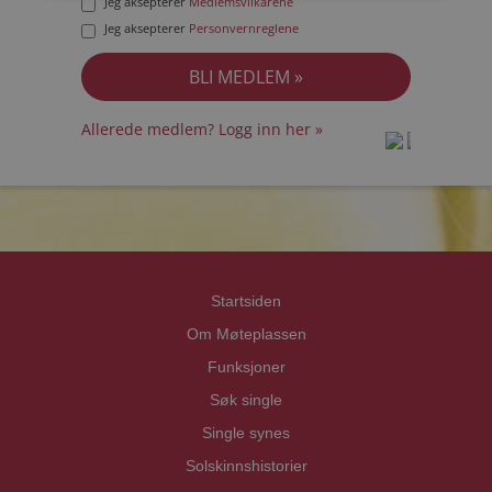
Jeg aksepterer
Medlemsvilkårene
Jeg aksepterer
Personvernreglene
Allerede medlem? Logg inn her »
prot
prot
Priva
Priva
Startsiden
Om Møteplassen
Funksjoner
Søk single
Single synes
Solskinnshistorier