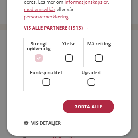
deres. Les mer om
informasjonskapsler
,
Date kvinner i Norge
medlemsvilkår
eller vår
Date menn i Norge
personvernerklæring
.
VIS ALLE PARTNERE
(1913) →
Bli medlem gratis!
Strengt
Ytelse
Målretting
nødvendig
Jeg er en:
Mann
Kvinne
Funksjonalitet
Ugradert
Min alder:
GODTA ALLE
VIS DETALJER