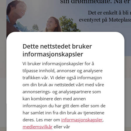
Dette nettstedet bruker
informasjonskapsler
]
Vi bruker informasjonskapsler for å
tilpasse innhold, annonser og analysere
trafikken vår. Vi deler også informasjon
om din bruk av nettstedet vårt med våre
Fler single
annonserings- og analysepartnere som
kan kombinere den med annen
Andre single fra Oslo
informasjon du har gitt dem eller som de
Date menn i Norge
har samlet inn fra din bruk av tjenestene
Date kvinner i Norge
deres. Les mer om
informasjonskapsler
,
medlemsvilkår
eller vår