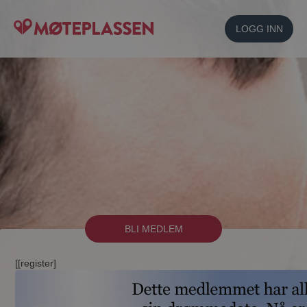
LOGG INN
BLI MEDLEM
[[register]