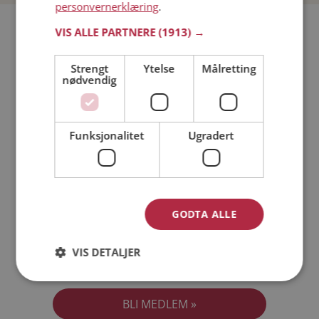
personvernerklæring
.
Bli medlem gratis!
VIS ALLE PARTNERE
(1913) →
Strengt
Ytelse
Målretting
Jeg er en:
Mann
Kvinne
nødvendig
Min alder:
Funksjonalitet
Ugradert
GODTA ALLE
VIS DETALJER
Jeg aksepterer
Medlemsvilkårene
Jeg aksepterer
Personvernreglene