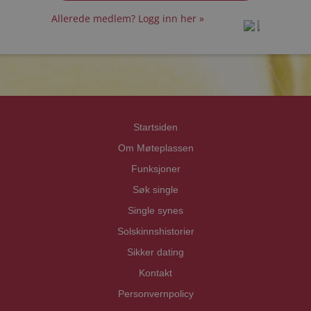
Allerede medlem? Logg inn her »
prot
prot
Priva
Priva
Startsiden
Om Møteplassen
Funksjoner
Søk single
Single synes
Solskinnshistorier
Sikker dating
Kontakt
Personvernpolicy