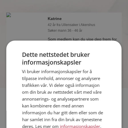
Katrine
42 år fra Ullensaker i Akershus
Søker mann 36 - 46 år
Som medlem kan du vise deg frem for
Katrine og tusener av andre single på
Møteplassen! Ta sjansen og se hvem
Dette nettstedet bruker
som synes du er interessant.
informasjonskapsler
Vi bruker informasjonskapsler for å
tilpasse innhold, annonser og analysere
trafikken vår. Vi deler også informasjon
om din bruk av nettstedet vårt med våre
Fler single
annonserings- og analysepartnere som
kan kombinere den med annen
informasjon du har gitt dem eller som de
Flere singlekvinner fra Ullensaker
:
Laila
,
Lykkeliten
,
Nina
har samlet inn fra din bruk av tjenestene
Menn fra Ullensaker
deres. Les mer om
informasjonskapsler
,
Date kvinner i Norge