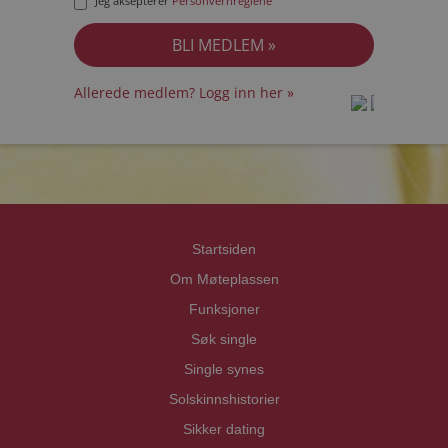
Jeg aksepterer
Personvernreglene
Allerede medlem? Logg inn her »
prot
prot
Priva
Priva
Startsiden
Om Møteplassen
Funksjoner
Søk single
Single synes
Solskinnshistorier
Sikker dating