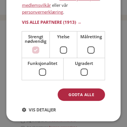
medlemsvilkår
eller vår
Date menn i Norge
personvernerklæring
.
VIS ALLE PARTNERE
(1913) →
Bli medlem gratis!
Strengt
Ytelse
Målretting
nødvendig
Jeg er en:
Mann
Kvinne
Min alder:
Funksjonalitet
Ugradert
GODTA ALLE
VIS DETALJER
Jeg aksepterer
Medlemsvilkårene