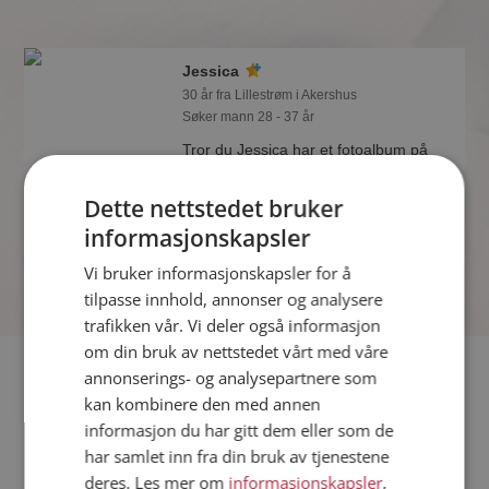
Jessica
30 år fra Lillestrøm i Akershus
Søker mann 28 - 37 år
Tror du Jessica har et fotoalbum på
Møteplassen? Bli medlem og se selv.
Det finnes tusener av fotoalbum med
Dette nettstedet bruker
spennende bilder på sidene.
informasjonskapsler
Vi bruker informasjonskapsler for å
tilpasse innhold, annonser og analysere
trafikken vår. Vi deler også informasjon
om din bruk av nettstedet vårt med våre
Fler single
annonserings- og analysepartnere som
kan kombinere den med annen
informasjon du har gitt dem eller som de
Flere singlekvinner fra Lillestrøm
:
Anne
,
Kari Mette
,
Tove
har samlet inn fra din bruk av tjenestene
Menn fra Lillestrøm
deres. Les mer om
informasjonskapsler
,
Date kvinner i Norge