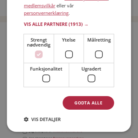
medlemsvilkår
eller vår
Date menn i Norge
personvernerklæring
.
VIS ALLE PARTNERE
(1913) →
Bli medlem gratis!
Strengt
Ytelse
Målretting
nødvendig
Jeg er en:
Mann
Kvinne
Min alder:
Funksjonalitet
Ugradert
GODTA ALLE
VIS DETALJER
Jeg aksepterer
Medlemsvilkårene