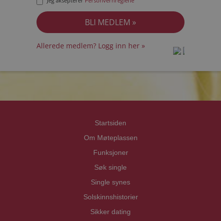
Jeg aksepterer
Personvernreglene
Allerede medlem? Logg inn her »
prot
prot
Priva
Priva
Startsiden
Om Møteplassen
Funksjoner
Søk single
Single synes
Solskinnshistorier
Sikker dating