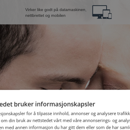
Virker like godt på datamaskinen,
nettbrettet og mobilen
tedet bruker informasjonskapsler
ne fra Elverum
B
sjonskapsler for å tilpasse innhold, annonser og analysere trafikk
 om din bruk av nettstedet vårt med våre annonserings- og anal
n med annen informasjon du har gitt dem eller som de har samlet
Jeg er en: