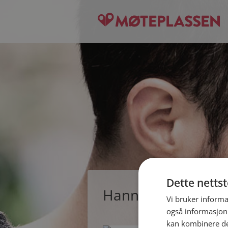
Dette netts
Hanne, single kvin
Vi bruker informa
også informasjon
kan kombinere de