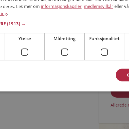
ne deres. Les mer om
informasjonskapsler
,
medlemsvilkår
eller vå
Min alder
ring
.
ERE
(1913) →
Ytelse
Målretting
Funksjonalitet
Jeg aks
Jeg aks
Allerede 