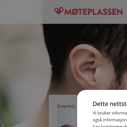
Dette netts
[[register]
Vi bruker informa
også informasjon
kan kombinere de