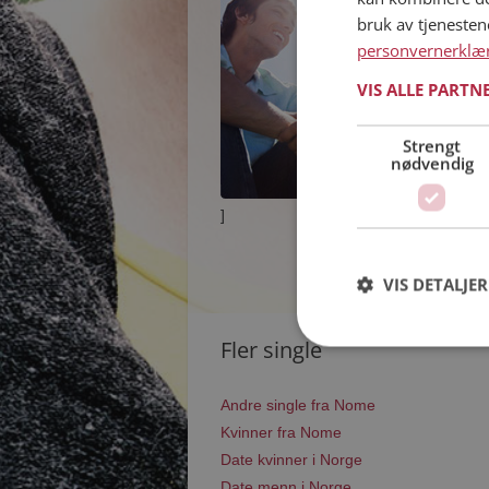
bruk av tjeneste
personvernerklæ
VIS ALLE PARTN
Strengt
nødvendig
]
VIS DETALJER
Fler single
Andre single fra Nome
Kvinner fra Nome
Date kvinner i Norge
Date menn i Norge