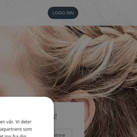
LOGG INN
li medlem gratis!
en vår. Vi deler
ysepartnere som
Mann
Kvinne
 inn fra din