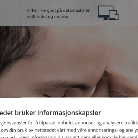
Virker like godt på datamaskinen,
nettbrettet og mobilen
tedet bruker informasjonskapsler
B
sjonskapsler for å tilpasse innhold, annonser og analysere trafikk
 om din bruk av nettstedet vårt med våre annonserings- og anal
Jeg er en:
n med annen informasjon du har gitt dem eller som de har samlet