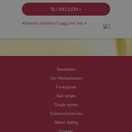
Allerede medlem? Logg inn her »
prot
prot
Priva
Priva
Startsiden
Om Møteplassen
Funksjoner
Søk single
Single synes
Solskinnshistorier
Sikker dating
Kontakt