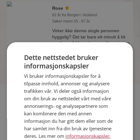
Rose
62 år fra Bergen i Vestland
Søker mann 55 - 67 år
Virker ikke denne single personen
hyggelig? Det tar bare ett minutt å bli
medlem på Møteplassen, slik at du kan
finne ut alt om Rose.
Dette nettstedet bruker
informasjonskapsler
Vi bruker informasjonskapsler for å
tilpasse innhold, annonser og analysere
trafikken vår. Vi deler også informasjon
Fler single
om din bruk av nettstedet vårt med våre
annonserings- og analysepartnere som
Flere singlekvinner fra Bergen
:
Cathrine
,
Gianna Sophia
kan kombinere den med annen
Regjna
,
Xxx
informasjon du har gitt dem eller som de
Menn fra Bergen
har samlet inn fra din bruk av tjenestene
Date kvinner i Norge
deres. Les mer om
informasjonskapsler
,