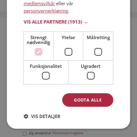
Date menn i Norge
medlemsvilkår
eller vår
personvernerklæring
.
VIS ALLE PARTNERE
(1913) →
Bli medlem gratis!
Strengt
Ytelse
Målretting
nødvendig
Jeg er en:
Mann
Kvinne
Min alder:
Funksjonalitet
Ugradert
GODTA ALLE
VIS DETALJER
Jeg aksepterer
Medlemsvilkårene
Jeg aksepterer
Personvernreglene