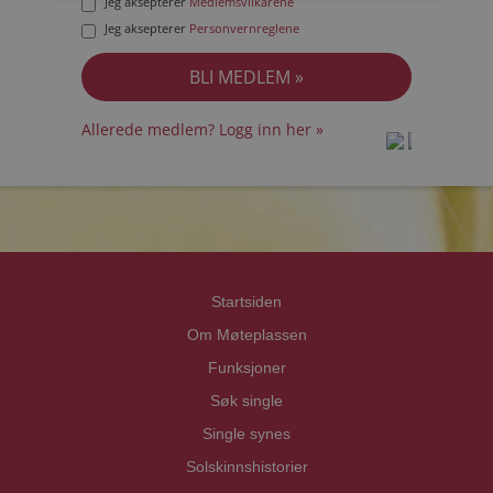
Jeg aksepterer
Medlemsvilkårene
Jeg aksepterer
Personvernreglene
Allerede medlem? Logg inn her »
prot
prot
Priva
Priva
Startsiden
Om Møteplassen
Funksjoner
Søk single
Single synes
Solskinnshistorier