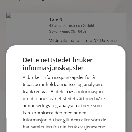
Tore N
48 år fra Sarpsborg i Østfold
Søker kvinne 35 - 64 år
Vil du vite mer om Tore N? Du kan se
en fullstendig profil med opplysninger
og bilder hvis du er medlem på
Dette nettstedet bruker
Møteplassen.
informasjonskapsler
Vi bruker informasjonskapsler for å
tilpasse innhold, annonser og analysere
trafikken vår. Vi deler også informasjon
om din bruk av nettstedet vårt med våre
Fler single
annonserings- og analysepartnere som
kan kombinere den med annen
Flere singlemenn fra Sarpsborg
:
Geir-Ove
,
Murat
,
Ole-
informasjon du har gitt dem eller som de
Hermann
har samlet inn fra din bruk av tjenestene
Kvinner fra Sarpsborg