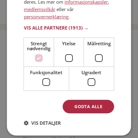
deres. Les mer om
informasjonskapsler
,
Date kvinner i Norge
medlemsvilkår
eller vår
Date menn i Norge
personvernerklæring
.
VIS ALLE PARTNERE
(1913) →
Bli medlem gratis!
Strengt
Ytelse
Målretting
nødvendig
Jeg er en:
Mann
Kvinne
Funksjonalitet
Ugradert
Min alder:
GODTA ALLE
VIS DETALJER