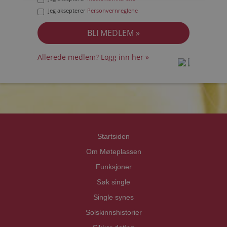
Jeg aksepterer
Personvernreglene
Allerede medlem? Logg inn her »
prot
prot
Priva
Priva
Startsiden
Om Møteplassen
Funksjoner
Søk single
Single synes
Solskinnshistorier