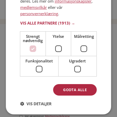
deres. Les mer om
informasjonskapsler
,
Date kvinner i Norge
medlemsvilkår
eller vår
Date menn i Norge
personvernerklæring
.
VIS ALLE PARTNERE
(1913) →
Bli medlem gratis!
Strengt
Ytelse
Målretting
nødvendig
Jeg er en:
Mann
Kvinne
Funksjonalitet
Ugradert
Min alder:
GODTA ALLE
VIS DETALJER
Jeg aksepterer
Medlemsvilkårene