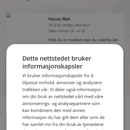
Hazrat Wali
26 år fra Vestby i Akershus
Søker kvinne 18 - 42 år
Hvis du er medlem kan du matche din
personlighet mot Hazrat Wali eller
noen av de andre single. Kanskje
Dette nettstedet bruker
passer dere sammen som hånd i
hanske?
informasjonskapsler
Vi bruker informasjonskapsler for å
tilpasse innhold, annonser og analysere
trafikken vår. Vi deler også informasjon
om din bruk av nettstedet vårt med våre
annonserings- og analysepartnere som
Fler single
kan kombinere den med annen
informasjon du har gitt dem eller som de
Flere singlemenn fra Vestby
:
Norseman
,
Per
,
Snorre
har samlet inn fra din bruk av tjenestene
Kvinner fra Vestby