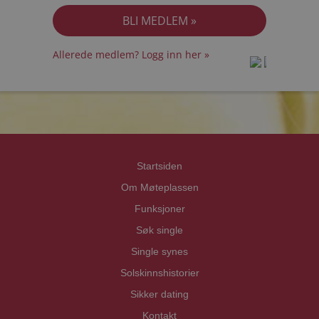
Allerede medlem? Logg inn her »
prot
prot
Priva
Priva
Startsiden
Om Møteplassen
Funksjoner
Søk single
Single synes
Solskinnshistorier
Sikker dating
Kontakt