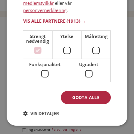
Date menn i Norge
medlemsvilkår
eller vår
personvernerklæring
.
VIS ALLE PARTNERE
(1913) →
Bli medlem gratis!
Strengt
Ytelse
Målretting
nødvendig
Jeg er en:
Mann
Kvinne
Min alder:
Funksjonalitet
Ugradert
GODTA ALLE
VIS DETALJER
Jeg aksepterer
Medlemsvilkårene
Jeg aksepterer
Personvernreglene