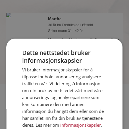
Marthe
36 år fra Fredrikstad i Østfold
Søker mann 31 - 42 år
Hva jobber Marthe med? Som medlem
på Møteplassen får du vite alle mulige
Dette nettstedet bruker
detaljer om de single.
informasjonskapsler
Vi bruker informasjonskapsler for å
tilpasse innhold, annonser og analysere
trafikken vår. Vi deler også informasjon
om din bruk av nettstedet vårt med våre
Fler single
annonserings- og analysepartnere som
kan kombinere den med annen
Flere singlekvinner fra Fredrikstad
:
Inga
,
Berit
,
Miranda
informasjon du har gitt dem eller som de
Menn fra Fredrikstad
har samlet inn fra din bruk av tjenestene
Date kvinner i Norge
deres. Les mer om
informasjonskapsler
,