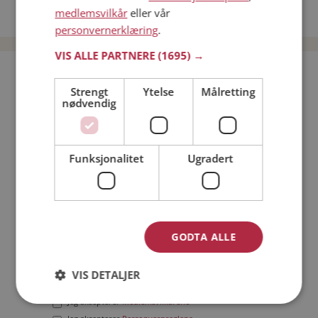
medlemsvilkår
eller vår
Date menn i Norge
personvernerklæring
.
VIS ALLE PARTNERE
(1695) →
Bli medlem gratis!
Strengt
Ytelse
Målretting
nødvendig
Jeg er en:
Mann
Kvinne
Min alder:
Funksjonalitet
Ugradert
GODTA ALLE
VIS DETALJER
Jeg aksepterer
Medlemsvilkårene