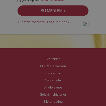
Jeg aksepterer
Personvernreglene
Allerede medlem? Logg inn her »
prot
prot
Priva
Priva
Startsiden
Om Møteplassen
Funksjoner
Søk single
Single synes
Solskinnshistorier
Sikker dating