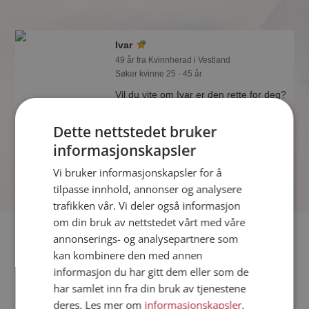
Ivar
49 år fra Kvinnherad i Vestland
Søker kvinne 25 - 45 år
Vil du vite om Ivar er den rette for deg?
Bli medlem og se hva Ivar liker å gjøre
om kvelden. Kanskje en
Dette nettstedet bruker
treningsentusiast som deg selv?
informasjonskapsler
Vi bruker informasjonskapsler for å
tilpasse innhold, annonser og analysere
trafikken vår. Vi deler også informasjon
om din bruk av nettstedet vårt med våre
Fler single
annonserings- og analysepartnere som
kan kombinere den med annen
informasjon du har gitt dem eller som de
Flere singlemenn fra Kvinnherad
:
Hans
,
Olle
,
Helge
har samlet inn fra din bruk av tjenestene
Kvinner fra Kvinnherad
deres. Les mer om
informasjonskapsler
,
Date kvinner i Norge