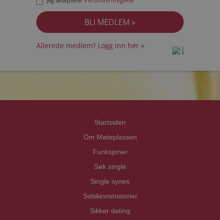
Jeg aksepterer
Personvernreglene
Allerede medlem? Logg inn her »
prot
prot
Priva
Priva
Startsiden
Om Møteplassen
Funksjoner
Søk single
Single synes
Solskinnshistorier
Sikker dating