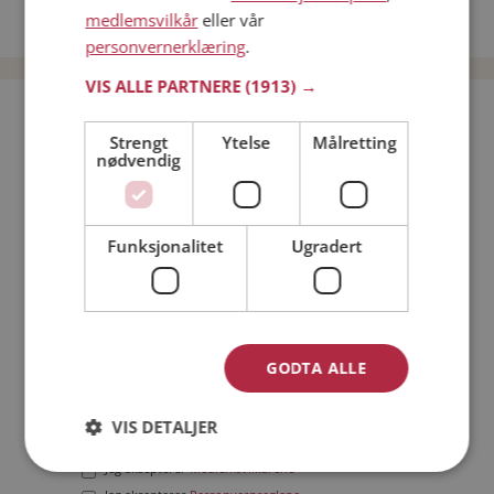
medlemsvilkår
eller vår
Date menn i Norge
personvernerklæring
.
VIS ALLE PARTNERE
(1913) →
Bli medlem gratis!
Strengt
Ytelse
Målretting
nødvendig
Jeg er en:
Mann
Kvinne
Min alder:
Funksjonalitet
Ugradert
GODTA ALLE
VIS DETALJER
Jeg aksepterer
Medlemsvilkårene