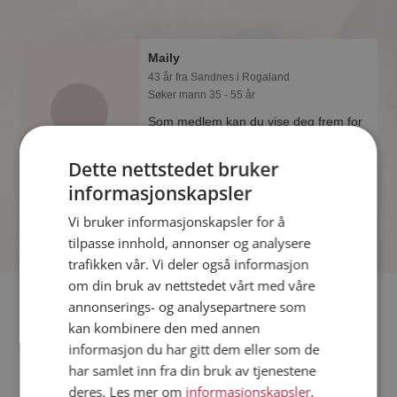
Maily
43 år fra Sandnes i Rogaland
Søker mann 35 - 55 år
Som medlem kan du vise deg frem for
Maily og tusener av andre single på
Møteplassen! Ta sjansen og se hvem
Dette nettstedet bruker
som synes du er interessant.
informasjonskapsler
Vi bruker informasjonskapsler for å
tilpasse innhold, annonser og analysere
trafikken vår. Vi deler også informasjon
om din bruk av nettstedet vårt med våre
Fler single
annonserings- og analysepartnere som
kan kombinere den med annen
informasjon du har gitt dem eller som de
Flere singlekvinner fra Sandnes
:
Kine
,
Pranee
,
Katrine
har samlet inn fra din bruk av tjenestene
Menn fra Sandnes
deres. Les mer om
informasjonskapsler
,
Date kvinner i Norge