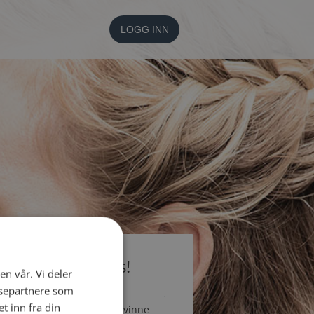
LOGG INN
li medlem gratis!
en vår. Vi deler
ysepartnere som
 inn fra din
Mann
Kvinne