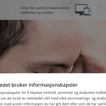
Virker like godt på datamaskinen,
nettbrettet og mobilen
tedet bruker informasjonskapsler
fra Sola
B
sjonskapsler for å tilpasse innhold, annonser og analysere trafikk
 om din bruk av nettstedet vårt med våre annonserings- og anal
n med annen informasjon du har gitt dem eller som de har samlet
Jeg er en: