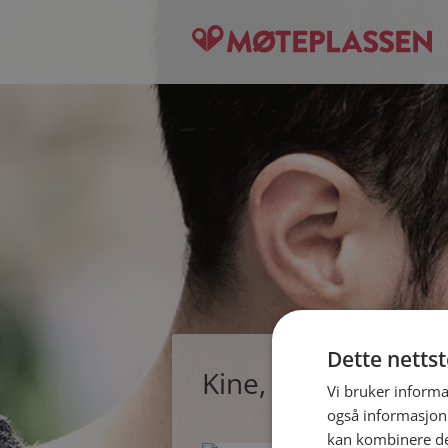
Dette netts
Kine, single kvinne 
Vi bruker informa
også informasjon
kan kombinere de