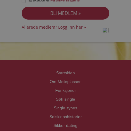
Jeg aksepterer
Personvernreglene
Allerede medlem? Logg inn her »
prot
prot
Priva
Priva
Startsiden
Om Møteplassen
Funksjoner
Søk single
Single synes
Solskinnshistorier
Sikker dating