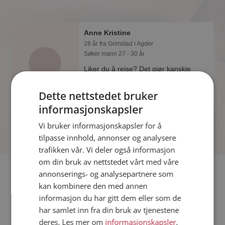
Anne Kristine
28 år fra Grimstad i Agder
Søker mann 27 - 30 år
Liker du å reise? Det gjør kanskje
Anne Kristine også. Bli medlem nå for
å finne svaret og mengder av andre
Dette nettstedet bruker
spennende fakta.
informasjonskapsler
Vi bruker informasjonskapsler for å
tilpasse innhold, annonser og analysere
trafikken vår. Vi deler også informasjon
om din bruk av nettstedet vårt med våre
Fler single
annonserings- og analysepartnere som
kan kombinere den med annen
informasjon du har gitt dem eller som de
Flere singlekvinner fra Grimstad
:
Kristina
,
Karoline
,
Elisabeth
har samlet inn fra din bruk av tjenestene
Menn fra Grimstad
deres. Les mer om
informasjonskapsler
,
Date kvinner i Norge