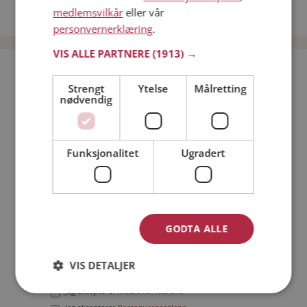
medlemsvilkår
eller vår
Date menn i Norge
personvernerklæring
.
VIS ALLE PARTNERE
(1913) →
Bli medlem gratis!
Strengt
Ytelse
Målretting
nødvendig
Jeg er en:
Mann
Kvinne
Min alder:
Funksjonalitet
Ugradert
GODTA ALLE
VIS DETALJER
Jeg aksepterer
Medlemsvilkårene