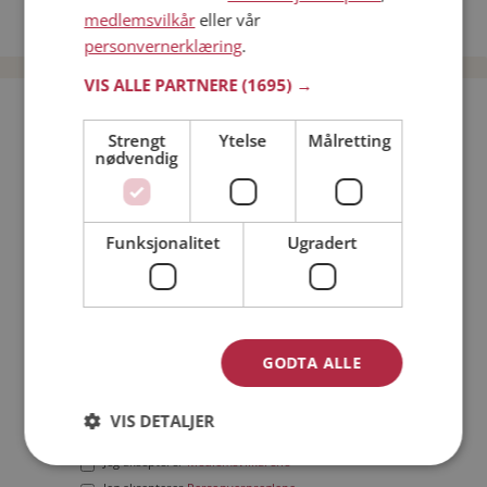
medlemsvilkår
eller vår
Date menn i Norge
personvernerklæring
.
VIS ALLE PARTNERE
(1695) →
Bli medlem gratis!
Strengt
Ytelse
Målretting
nødvendig
Jeg er en:
Mann
Kvinne
Min alder:
Funksjonalitet
Ugradert
GODTA ALLE
VIS DETALJER
Jeg aksepterer
Medlemsvilkårene