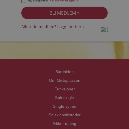
Jeg aksepterer
Personvernreglene
Allerede medlem? Logg inn her »
prot
prot
Priva
Priva
Startsiden
Om Møteplassen
Funksjoner
Søk single
Single synes
Solskinnshistorier
Sikker dating