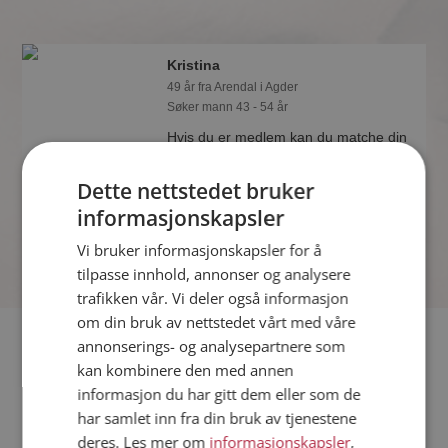
Kristina
49 år fra Arendal i Agder
Søker mann 43 - 54 år
Hvis du er medlem kan du matche din
personlighet mot Kristina eller noen av
de andre single. Kanskje passer dere
Dette nettstedet bruker
sammen som hånd i hanske?
informasjonskapsler
Vi bruker informasjonskapsler for å
tilpasse innhold, annonser og analysere
trafikken vår. Vi deler også informasjon
om din bruk av nettstedet vårt med våre
Fler single
annonserings- og analysepartnere som
kan kombinere den med annen
informasjon du har gitt dem eller som de
Flere singlekvinner fra Arendal
:
Elisabeth
,
Ellen Marie
,
Ira
har samlet inn fra din bruk av tjenestene
Menn fra Arendal
deres. Les mer om
informasjonskapsler
,
Date kvinner i Norge