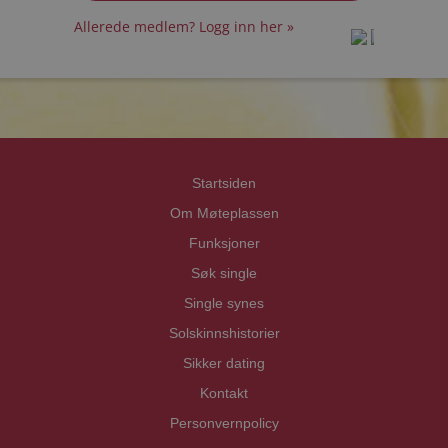
Allerede medlem? Logg inn her »
prot
prot
Priva
Priva
Startsiden
Om Møteplassen
Funksjoner
Søk single
Single synes
Solskinnshistorier
Sikker dating
Kontakt
Personvernpolicy