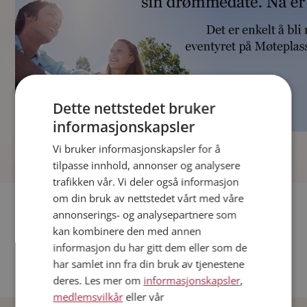
Dette nettstedet bruker
informasjonskapsler
]
Vi bruker informasjonskapsler for å
tilpasse innhold, annonser og analysere
trafikken vår. Vi deler også informasjon
om din bruk av nettstedet vårt med våre
Fler single
annonserings- og analysepartnere som
kan kombinere den med annen
Andre single fra Oslo
informasjon du har gitt dem eller som de
Date menn i Norge
har samlet inn fra din bruk av tjenestene
Date kvinner i Norge
deres. Les mer om
informasjonskapsler
,
medlemsvilkår
eller vår