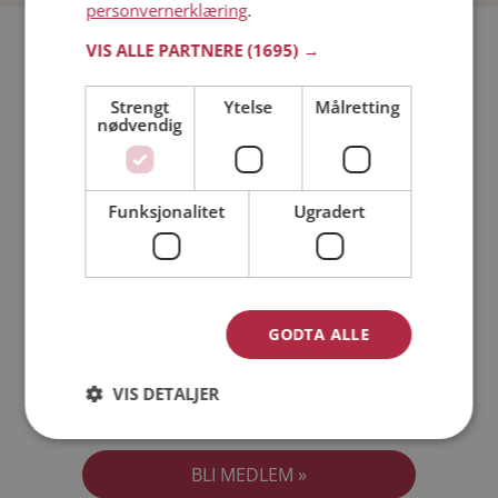
personvernerklæring
.
Bli medlem gratis!
VIS ALLE PARTNERE
(1695) →
Strengt
Ytelse
Målretting
Jeg er en:
Mann
Kvinne
nødvendig
Min alder:
Funksjonalitet
Ugradert
GODTA ALLE
VIS DETALJER
Jeg aksepterer
Medlemsvilkårene
Jeg aksepterer
Personvernreglene