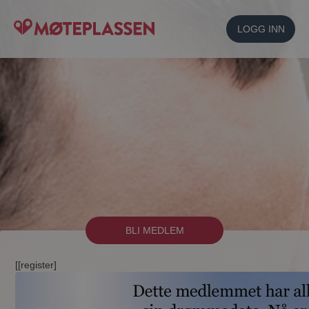
LOGG INN
BLI MEDLEM
[[register]