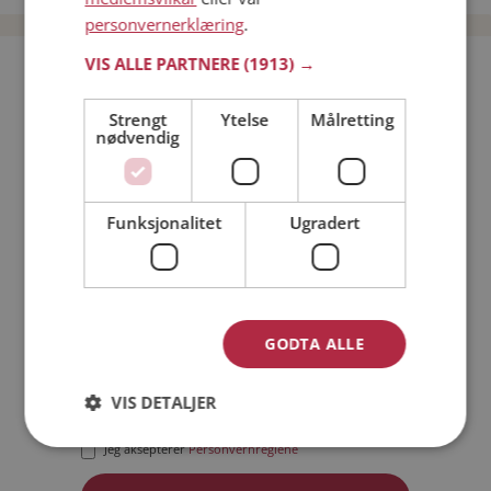
personvernerklæring
.
VIS ALLE PARTNERE
(1913) →
Bli medlem gratis!
Strengt
Ytelse
Målretting
nødvendig
Jeg er en:
Mann
Kvinne
Min alder:
Funksjonalitet
Ugradert
GODTA ALLE
VIS DETALJER
Jeg aksepterer
Medlemsvilkårene
Jeg aksepterer
Personvernreglene