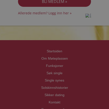
Allerede medlem? Logg inn her »
prot
prot
Priva
Priva
Startsiden
Om Møteplassen
Funksjoner
Søk single
Single synes
Solskinnshistorier
Sikker dating
Kontakt