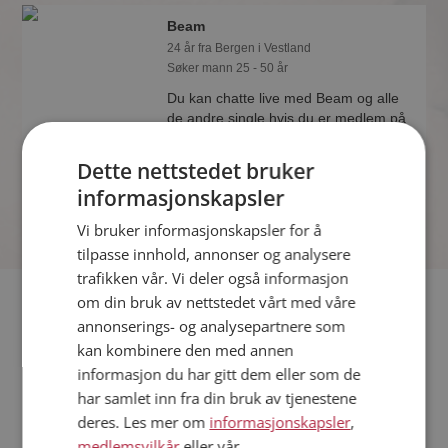
Beam
24 år fra Bergen i Vestland
Søker mann 25 - 50 år
Du kan chatte live med Beam og alle
de andre single hvis du er medlem på
Møteplassen. Det er raskt og enkelt å
bli medlem.
Dette nettstedet bruker
informasjonskapsler
Vi bruker informasjonskapsler for å
tilpasse innhold, annonser og analysere
trafikken vår. Vi deler også informasjon
Fler single
om din bruk av nettstedet vårt med våre
annonserings- og analysepartnere som
kan kombinere den med annen
Flere singlekvinner fra Bergen
:
Ma
,
Msmaybe
,
Anita
informasjon du har gitt dem eller som de
Menn fra Bergen
har samlet inn fra din bruk av tjenestene
Date kvinner i Norge
deres. Les mer om
informasjonskapsler
,
Date menn i Norge
medlemsvilkår
eller vår