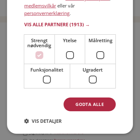
medlemsvilkår
eller vår
Date menn i Norge
personvernerklæring
.
VIS ALLE PARTNERE
(1913) →
Bli medlem gratis!
Strengt
Ytelse
Målretting
nødvendig
Jeg er en:
Mann
Kvinne
Min alder:
Funksjonalitet
Ugradert
GODTA ALLE
VIS DETALJER
Jeg aksepterer
Medlemsvilkårene