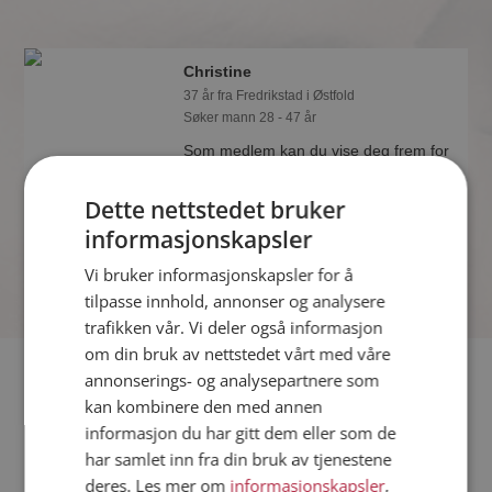
Christine
37 år fra Fredrikstad i Østfold
Søker mann 28 - 47 år
Som medlem kan du vise deg frem for
Christine og tusener av andre single
på Møteplassen! Ta sjansen og se
Dette nettstedet bruker
hvem som synes du er interessant.
informasjonskapsler
Vi bruker informasjonskapsler for å
tilpasse innhold, annonser og analysere
trafikken vår. Vi deler også informasjon
om din bruk av nettstedet vårt med våre
Fler single
annonserings- og analysepartnere som
kan kombinere den med annen
informasjon du har gitt dem eller som de
Flere singlekvinner fra Fredrikstad
:
Håper
,
Malin
,
Anastasiia
har samlet inn fra din bruk av tjenestene
Menn fra Fredrikstad
deres. Les mer om
informasjonskapsler
,
Date kvinner i Norge