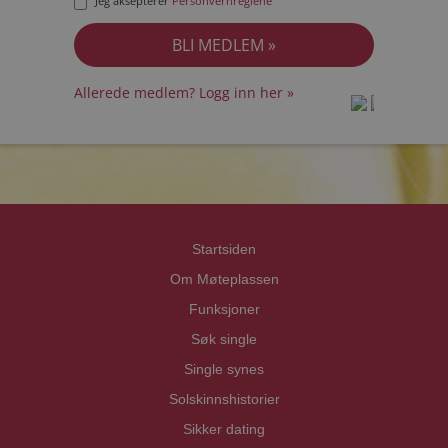
Jeg aksepterer
Personvernreglene
Allerede medlem? Logg inn her »
prot
prot
Priva
Priva
Startsiden
Om Møteplassen
Funksjoner
Søk single
Single synes
Solskinnshistorier
Sikker dating