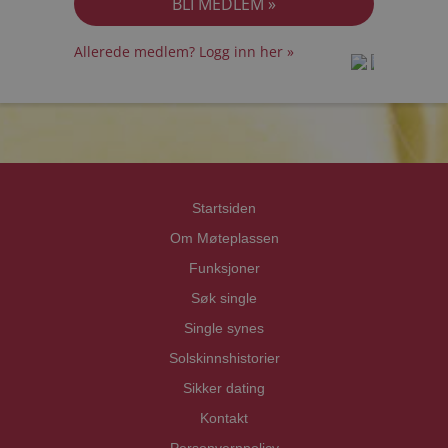
Allerede medlem? Logg inn her »
prot
prot
Priva
Priva
Startsiden
Om Møteplassen
Funksjoner
Søk single
Single synes
Solskinnshistorier
Sikker dating
Kontakt