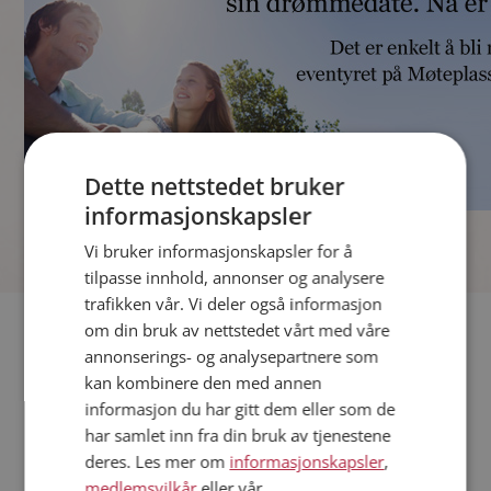
Dette nettstedet bruker
informasjonskapsler
]
Vi bruker informasjonskapsler for å
tilpasse innhold, annonser og analysere
trafikken vår. Vi deler også informasjon
Fler single
om din bruk av nettstedet vårt med våre
annonserings- og analysepartnere som
kan kombinere den med annen
Andre single fra Ringerike
informasjon du har gitt dem eller som de
Kvinner fra Ringerike
har samlet inn fra din bruk av tjenestene
Date kvinner i Norge
deres. Les mer om
informasjonskapsler
,
Date menn i Norge
medlemsvilkår
eller vår