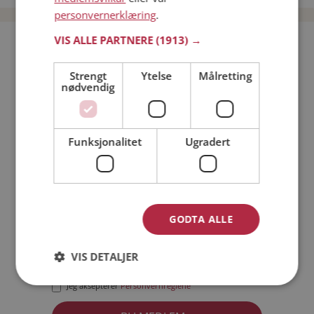
personvernerklæring
.
VIS ALLE PARTNERE
(1913) →
Bli medlem gratis!
Strengt
Ytelse
Målretting
nødvendig
Jeg er en:
Mann
Kvinne
Min alder:
Funksjonalitet
Ugradert
GODTA ALLE
VIS DETALJER
Jeg aksepterer
Medlemsvilkårene
Jeg aksepterer
Personvernreglene