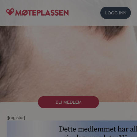
LOGG INN
BLI MEDLEM
[[register]