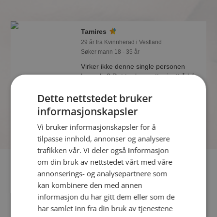
Tamires
29 år fra Kvinnherad i Vestland
Søker mann 18 - 35 år
Virker ikke denne single personen
hyggelig? Det tar bare ett minutt å bli
medlem på Møteplassen, slik at du kan
Dette nettstedet bruker
finne ut alt om Tamires.
informasjonskapsler
Vi bruker informasjonskapsler for å
tilpasse innhold, annonser og analysere
trafikken vår. Vi deler også informasjon
om din bruk av nettstedet vårt med våre
Fler single
annonserings- og analysepartnere som
kan kombinere den med annen
Flere singlekvinner fra Kvinnherad
:
Beate
,
Anne
,
Katarzyna
informasjon du har gitt dem eller som de
Izabela
har samlet inn fra din bruk av tjenestene
Menn fra Kvinnherad