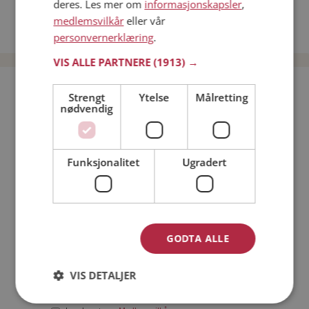
deres. Les mer om
informasjonskapsler
,
Date kvinner i Norge
medlemsvilkår
eller vår
Date menn i Norge
personvernerklæring
.
VIS ALLE PARTNERE
(1913) →
Bli medlem gratis!
Strengt
Ytelse
Målretting
nødvendig
Jeg er en:
Mann
Kvinne
Funksjonalitet
Ugradert
Min alder:
GODTA ALLE
VIS DETALJER