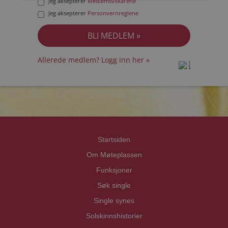
Jeg aksepterer
Medlemsvilkårene
Jeg aksepterer
Personvernreglene
Allerede medlem? Logg inn her »
prot
prot
Priva
Priva
Startsiden
Om Møteplassen
Funksjoner
Søk single
Single synes
Solskinnshistorier