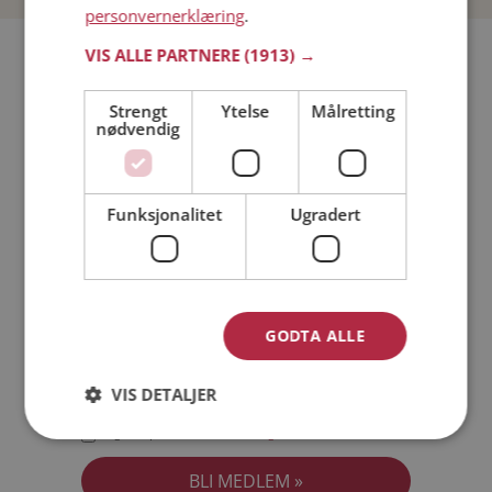
personvernerklæring
.
Bli medlem gratis!
VIS ALLE PARTNERE
(1913) →
Strengt
Ytelse
Målretting
Jeg er en:
Mann
Kvinne
nødvendig
Min alder:
Funksjonalitet
Ugradert
GODTA ALLE
VIS DETALJER
Jeg aksepterer
Medlemsvilkårene
Jeg aksepterer
Personvernreglene