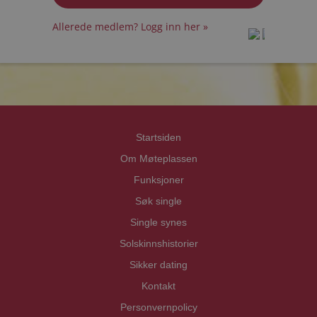
Allerede medlem? Logg inn her »
prot
prot
Priva
Priva
Startsiden
Om Møteplassen
Funksjoner
Søk single
Single synes
Solskinnshistorier
Sikker dating
Kontakt
Personvernpolicy