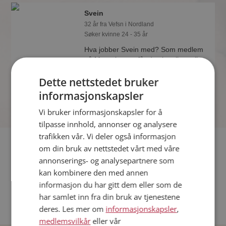
Svein
32 år fra Vefsn i Nordland
Søker kvinne 24 - 35 år
Hva jobber Svein med? Som medlem
på Møteplassen får du vite alle mulige
detaljer om de single.
Dette nettstedet bruker
informasjonskapsler
Vi bruker informasjonskapsler for å
tilpasse innhold, annonser og analysere
trafikken vår. Vi deler også informasjon
Fler single
om din bruk av nettstedet vårt med våre
annonserings- og analysepartnere som
Flere singlemenn fra Vefsn
:
Jørn
,
Ken
,
Steinar
kan kombinere den med annen
Kvinner fra Vefsn
informasjon du har gitt dem eller som de
Date kvinner i Norge
har samlet inn fra din bruk av tjenestene
Date menn i Norge
deres. Les mer om
informasjonskapsler
,
medlemsvilkår
eller vår