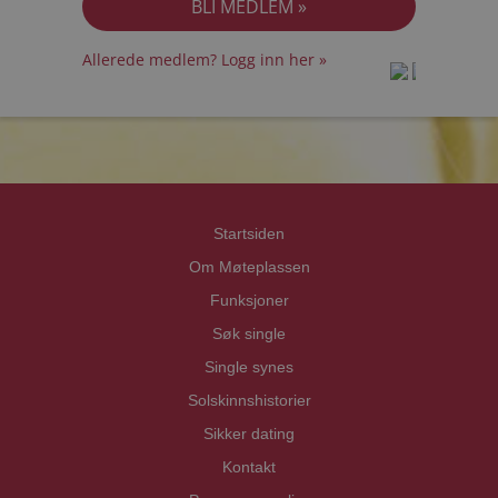
Allerede medlem? Logg inn her »
prot
prot
Priva
Priva
Startsiden
Om Møteplassen
Funksjoner
Søk single
Single synes
Solskinnshistorier
Sikker dating
Kontakt