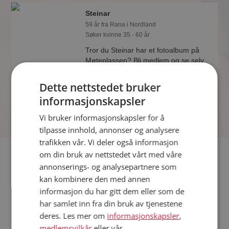
Steinar
59 år fra Rana i Nordland
Søker kvinne 35 - 60 år
Tror du Steinar har et fotoalbum på
Møteplassen? Bli medlem og se selv.
Det finnes tusener av fotoalbum med
spennende bilder på sidene.
Dette nettstedet bruker
informasjonskapsler
Vi bruker informasjonskapsler for å
tilpasse innhold, annonser og analysere
trafikken vår. Vi deler også informasjon
Fler single
om din bruk av nettstedet vårt med våre
annonserings- og analysepartnere som
kan kombinere den med annen
Flere singlemenn fra Rana
:
Leonhard
,
As
,
Harald
informasjon du har gitt dem eller som de
Kvinner fra Rana
har samlet inn fra din bruk av tjenestene
Date kvinner i Norge
deres. Les mer om
informasjonskapsler
,
Date menn i Norge
medlemsvilkår
eller vår