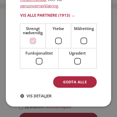
personvernerklæring
.
VIS ALLE PARTNERE
(1913) →
Bli medlem gratis!
Strengt
Ytelse
Målretting
nødvendig
Jeg er en:
Mann
Kvinne
Min alder:
Funksjonalitet
Ugradert
GODTA ALLE
VIS DETALJER
Jeg aksepterer
Medlemsvilkårene
Jeg aksepterer
Personvernreglene