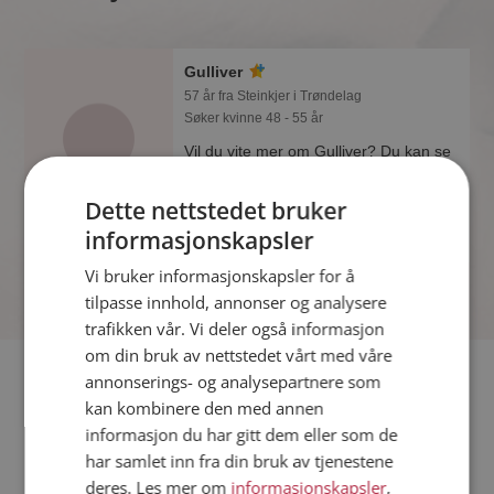
Gulliver
57 år fra Steinkjer i Trøndelag
Søker kvinne 48 - 55 år
Vil du vite mer om Gulliver? Du kan se
en fullstendig profil med opplysninger
og bilder hvis du er medlem på
Dette nettstedet bruker
Møteplassen.
informasjonskapsler
Vi bruker informasjonskapsler for å
tilpasse innhold, annonser og analysere
trafikken vår. Vi deler også informasjon
om din bruk av nettstedet vårt med våre
Fler single
annonserings- og analysepartnere som
kan kombinere den med annen
informasjon du har gitt dem eller som de
Flere singlemenn fra Steinkjer
:
Svein
,
Peter
,
Lasse
har samlet inn fra din bruk av tjenestene
Kvinner fra Steinkjer
deres. Les mer om
informasjonskapsler
,
Date kvinner i Norge