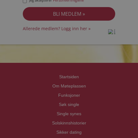
Jeg aksepterer
Personvernreglene
Allerede medlem? Logg inn her »
prot
prot
Priva
Priva
Startsiden
Om Møteplassen
Funksjoner
Søk single
Single synes
Solskinnshistorier
Sikker dating