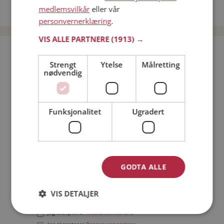
medlemsvilkår
eller vår
Date menn i Norge
personvernerklæring
.
VIS ALLE PARTNERE
(1913) →
Bli medlem gratis!
Strengt
Ytelse
Målretting
nødvendig
Jeg er en:
Mann
Kvinne
Min alder:
Funksjonalitet
Ugradert
GODTA ALLE
VIS DETALJER
Jeg aksepterer
Medlemsvilkårene