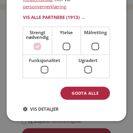
personvernerklæring
.
VIS ALLE PARTNERE
(1913) →
Bli medlem gratis!
Strengt
Ytelse
Målretting
nødvendig
Jeg er en:
Mann
Kvinne
Min alder:
Funksjonalitet
Ugradert
GODTA ALLE
VIS DETALJER
Jeg aksepterer
Medlemsvilkårene
Jeg aksepterer
Personvernreglene