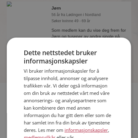
Jørn
56 år fra Lødingen i Nordland
Søker kvinne 49 - 69 år
Som medlem kan du vise deg frem for
Jørn og tusener av andre single på
Møteplassen! Ta sjansen og se hvem
som synes du er interessant.
Dette nettstedet bruker
informasjonskapsler
Vi bruker informasjonskapsler for å
tilpasse innhold, annonser og analysere
trafikken vår. Vi deler også informasjon
Fler single
om din bruk av nettstedet vårt med våre
annonserings- og analysepartnere som
kan kombinere den med annen
Flere singlemenn fra Lødingen
:
Ken
,
Steinar
,
Leonhard
informasjon du har gitt dem eller som de
Kvinner fra Lødingen
har samlet inn fra din bruk av tjenestene
Date kvinner i Norge
deres. Les mer om
informasjonskapsler
,
Date menn i Norge
medlemsvilkår
eller vår