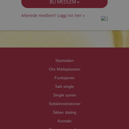
Allerede medlem? Logg inn her »
prot
prot
Priva
Priva
Startsiden
Om Møteplassen
Funksjoner
Søk single
Single synes
Solskinnshistorier
Sikker dating
Kontakt