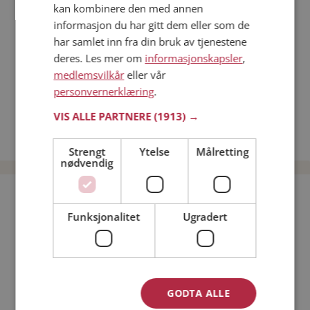
kan kombinere den med annen
Dating på mobilen
informasjon du har gitt dem eller som de
Dating på Møteplassen
har samlet inn fra din bruk av tjenestene
Nettdatingtips
deres. Les mer om
informasjonskapsler
,
Match Making på Møteplassen
medlemsvilkår
eller vår
Single synes
personvernerklæring
.
Menn fra Lødingen
VIS ALLE PARTNERE
(1913) →
Date kvinner i Norge
Date menn i Norge
Strengt
Ytelse
Målretting
nødvendig
Bli medlem gratis!
Funksjonalitet
Ugradert
Jeg er en:
Mann
Kvinne
Min alder:
GODTA ALLE