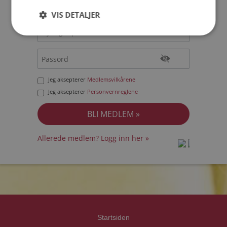
VIS DETALJER
Jeg aksepterer
Medlemsvilkårene
Jeg aksepterer
Personvernreglene
Allerede medlem? Logg inn her »
prot
prot
Priva
Priva
Startsiden