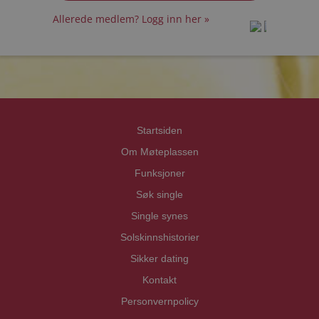
Allerede medlem? Logg inn her »
prot
prot
Priva
Priva
Startsiden
Om Møteplassen
Funksjoner
Søk single
Single synes
Solskinnshistorier
Sikker dating
Kontakt
Personvernpolicy