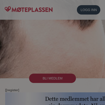
LOGG INN
BLI MEDLEM
[[register]