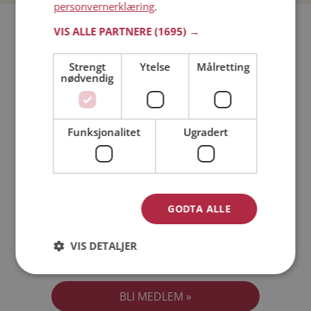
personvernerklæring
.
Bli medlem gratis!
VIS ALLE PARTNERE
(1695) →
Strengt
Ytelse
Målretting
Jeg er en:
Mann
Kvinne
nødvendig
Min alder:
Funksjonalitet
Ugradert
GODTA ALLE
VIS DETALJER
Jeg aksepterer
Medlemsvilkårene
Jeg aksepterer
Personvernreglene