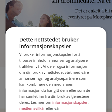
Dette nettstedet bruker
informasjonskapsler
]
Vi bruker informasjonskapsler for å
tilpasse innhold, annonser og analysere
trafikken vår. Vi deler også informasjon
om din bruk av nettstedet vårt med våre
Fler single
annonserings- og analysepartnere som
kan kombinere den med annen
Andre single fra Oslo
informasjon du har gitt dem eller som de
Date menn i Norge
har samlet inn fra din bruk av tjenestene
Date kvinner i Norge
deres. Les mer om
informasjonskapsler
,
medlemsvilkår
eller vår