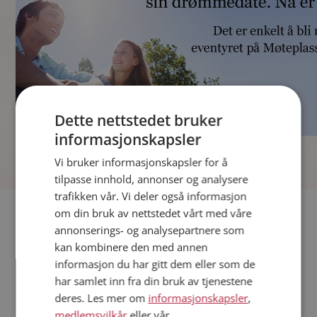
Dette nettstedet bruker
informasjonskapsler
]
Vi bruker informasjonskapsler for å
tilpasse innhold, annonser og analysere
trafikken vår. Vi deler også informasjon
Fler single
om din bruk av nettstedet vårt med våre
annonserings- og analysepartnere som
kan kombinere den med annen
Andre single fra Stavanger
informasjon du har gitt dem eller som de
Menn fra Stavanger
har samlet inn fra din bruk av tjenestene
Date kvinner i Norge
deres. Les mer om
informasjonskapsler
,
Date menn i Norge
medlemsvilkår
eller vår