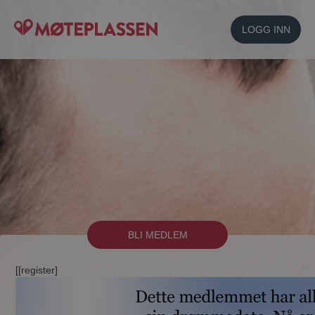
LOGG INN
BLI MEDLEM
[[register]