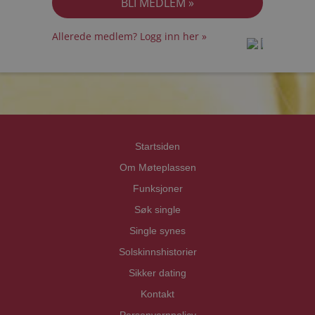
Allerede medlem? Logg inn her »
prot
prot
Priva
Priva
Startsiden
Om Møteplassen
Funksjoner
Søk single
Single synes
Solskinnshistorier
Sikker dating
Kontakt