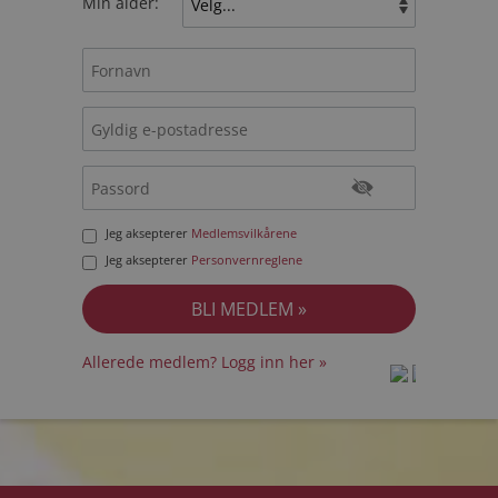
Min alder:
Jeg aksepterer
Medlemsvilkårene
Jeg aksepterer
Personvernreglene
Allerede medlem? Logg inn her »
prot
prot
Priva
Priva