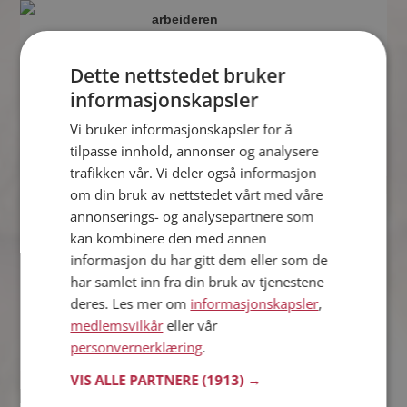
arbeideren
43 år fra Stavanger i Rogaland
Søker kvinne 26 - 40 år
Dette nettstedet bruker
Som medlem kan du vise deg frem for
informasjonskapsler
arbeideren og tusener av andre single
på Møteplassen! Ta sjansen og se
Vi bruker informasjonskapsler for å
hvem som synes du er interessant.
tilpasse innhold, annonser og analysere
trafikken vår. Vi deler også informasjon
om din bruk av nettstedet vårt med våre
Tomas
annonserings- og analysepartnere som
38 år fra Stavanger i Rogaland
kan kombinere den med annen
Søker kvinne 27 - 48 år
informasjon du har gitt dem eller som de
Vil du vite mer om Tomas? Du kan se
har samlet inn fra din bruk av tjenestene
en fullstendig profil med opplysninger
deres. Les mer om
informasjonskapsler
,
og bilder hvis du er medlem på
medlemsvilkår
eller vår
Møteplassen.
personvernerklæring
.
VIS ALLE PARTNERE
(1913) →