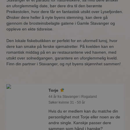
Stavanger er et paradis for naturelskere, så hvis dere ønsker
en uforglemmelig date, bør dere dra til den berømte
Preikestolen, hvor dere får en fantastisk utsikt over Lysefjorden.
Ønsker dere heller å nyte byens stemning, kan dere gå
gjennom de brosteinsbelagte gatene i Gamle Stavanger og
oppleve en ekte tidsreise.
Den lokale fiskebutikken er perfekt for en uformell lunsj, hvor
dere kan smake på ferske sjømatretter. På kvelden kan en
romantisk middag på en av restaurantene ved havnen, med
utsikt over solnedgangen, garantere en uforglemmelig kveld.
Finn din partner i Stavanger, og nyt byens skjønnhet sammen!
Torje
44 år fra Stavanger i Rogaland
Søker kvinne 31 - 50 år
Hvis du er medlem kan du matche din
personlighet mot Torje eller noen av de
andre single. Kanskje passer dere
sammen som hånd i hanske?