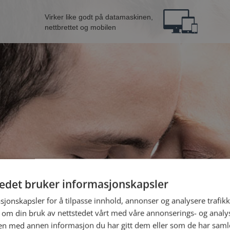
Virker like godt på datamaskinen,
nettbrettet og mobilen
tedet bruker informasjonskapsler
ra Alta
B
sjonskapsler for å tilpasse innhold, annonser og analysere trafikk
 om din bruk av nettstedet vårt med våre annonserings- og anal
n med annen informasjon du har gitt dem eller som de har samlet
Jeg er en: