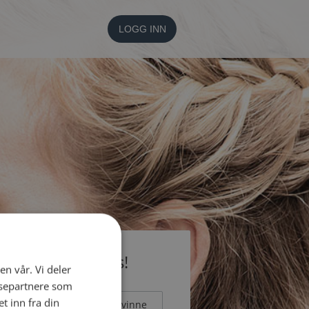
LOGG INN
li medlem gratis!
en vår. Vi deler
ysepartnere som
 inn fra din
Mann
Kvinne