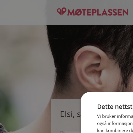
Dette netts
Elsi, single kvinne f
Vi bruker informa
også informasjon
kan kombinere de