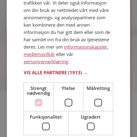
trafikken vår. Vi deler også informasjon
om din bruk av nettstedet vårt med våre
annonserings- og analysepartnere som
Sophey
kan kombinere den med annen
42 år fra Alta i Finnmark
informasjon du har gitt dem eller som de
Søker mann 31 - 48 år
har samlet inn fra din bruk av tjenestene
Hva jobber Sophey med? Som
deres. Les mer om
informasjonskapsler
,
medlem på Møteplassen får du vite
medlemsvilkår
eller vår
alle mulige detaljer om de single.
personvernerklæring
.
VIS ALLE PARTNERE
(1913) →
Strengt
Ytelse
Målretting
nødvendig
Hvis du søker dating i Alta har du kommet til riktig sted. På
Møteplassen kan du bli medlem og søke blant tusenvis av
Funksjonalitet
Ugradert
datinginteresserte single i Alta
Läs mer