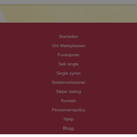
Priva
Priva
Startsiden
Om Møteplassen
Funksjoner
Søk single
Single synes
Solskinnshistorier
Sikker dating
Kontakt
Personvernpolicy
Hjelp
Blogg