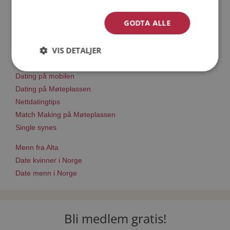
GODTA ALLE
Trinn 1 - Bli medlem og lag en presentasjon
Trinn 2 - Slik fungerer våre søkefunksjoner
VIS DETALJER
Trinn 3 - Tips til hvordan du tar kontakt
Sikker dating
Dating på mobilen
Dating på Møteplassen
Nettdatingtips
Match Making på Møteplassen
Single synes
Menn fra Alta
Date kvinner i Norge
Date menn i Norge
Bli medlem gratis!