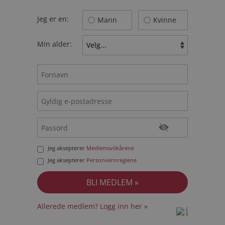
Jeg er en:
Mann
Kvinne
Min alder:
Jeg aksepterer
Medlemsvilkårene
Jeg aksepterer
Personvernreglene
Allerede medlem? Logg inn her »
prot
prot