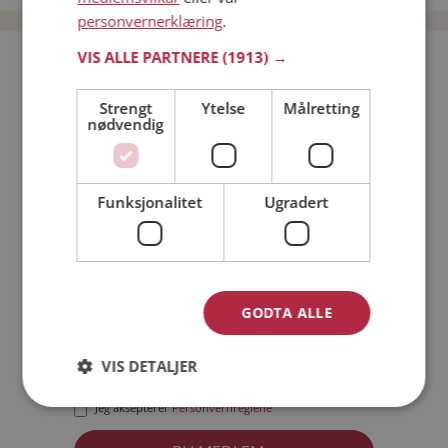
personvernerklæring
.
VIS ALLE PARTNERE
(1913) →
Bli medlem gratis!
Strengt
Ytelse
Målretting
nødvendig
Jeg er en:
Mann
Kvinne
Min alder:
Funksjonalitet
Ugradert
GODTA ALLE
VIS DETALJER
Jeg aksepterer
Medlemsvilkårene
Jeg aksepterer
Personvernreglene