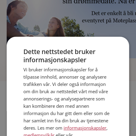
Dette nettstedet bruker
informasjonskapsler
]
Vi bruker informasjonskapsler for å
tilpasse innhold, annonser og analysere
trafikken vår. Vi deler også informasjon
Fler single
om din bruk av nettstedet vårt med våre
annonserings- og analysepartnere som
kan kombinere den med annen
Andre single fra Bamble
informasjon du har gitt dem eller som de
Menn fra Bamble
har samlet inn fra din bruk av tjenestene
Date kvinner i Norge
deres. Les mer om
informasjonskapsler
,
Date menn i Norge
medlemsvilkår
eller vår