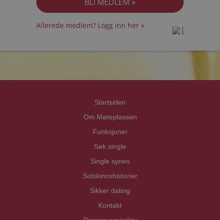
Allerede medlem? Logg inn her »
prot
prot
Priva
Priva
Startsiden
Om Møteplassen
Funksjoner
Søk single
Single synes
Solskinnshistorier
Sikker dating
Kontakt