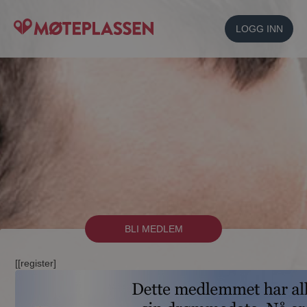
LOGG INN
BLI MEDLEM
[[register]