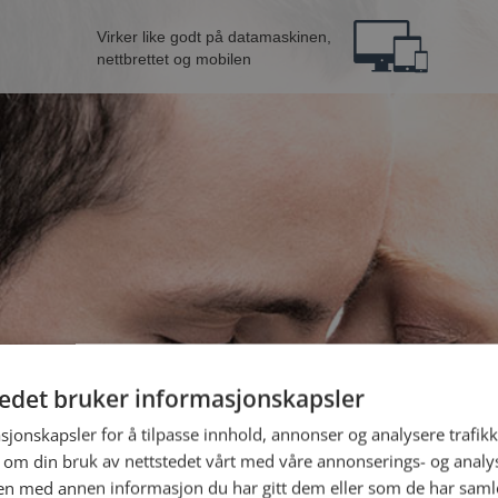
Virker like godt på datamaskinen,
nettbrettet og mobilen
tedet bruker informasjonskapsler
e fra Sarpsborg
B
sjonskapsler for å tilpasse innhold, annonser og analysere trafikk
 om din bruk av nettstedet vårt med våre annonserings- og anal
n med annen informasjon du har gitt dem eller som de har samlet
Jeg er en: