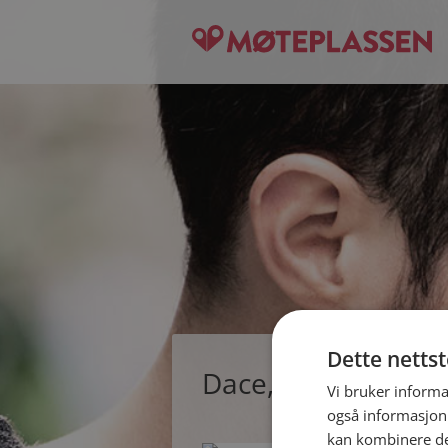
Dette netts
Dace, single kvinn
Vi bruker informa
også informasjon
kan kombinere de