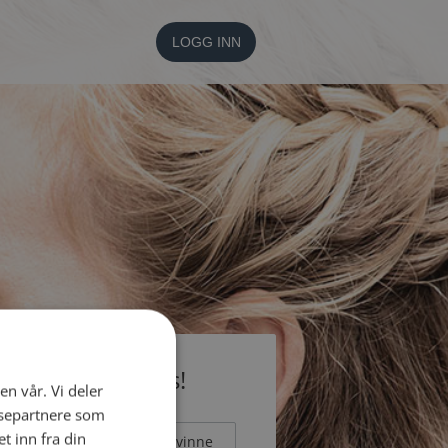
LOGG INN
li medlem gratis!
en vår. Vi deler
ysepartnere som
 inn fra din
Mann
Kvinne